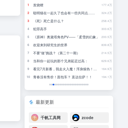
怎样写一篇文科论文？（粗略浅显版教程）
1
177.4万
会有一些共同点……
你已被夜鹭群拉黑
2
324.2万
一些旅游穿搭分享
3
258.4万
4
303.6万
V——「柔雪的幻象」
林中听雨
5
200.5万
界
行测经验分享
6
839.8万
二十一期）
来点适合夏天看的100分钟电影。。
7
214.5万
兄弟延迟过高：
8
629.6万
看完7月新番，我走火入魔！浑身燥热！【泛式】
近一年最满意的购入之👔
9
164.9万
？ 直达拉萨！！
一些无代餐电影
10
194.1万
最新更新
千帆工具网
zcode