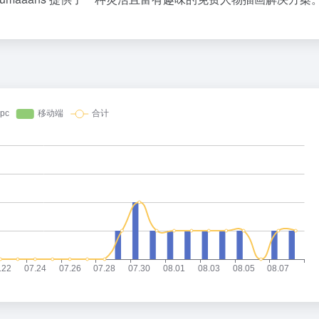
人民的健康、体质、幸福一脉相承
发烧梗
1
1
790.5万
广东又要“下开水”了
聪明猫在一起久了也
2
2
780.9万
台风白海豚闭眼意味着什么
《死》死亡是什么？
3
3
771.4万
外国游客来中国扫货新特产
犯罪高手
4
4
761.9万
河南重大刑事案嫌疑人落网
《原神》奥黛塔角色P
5
5
752万
傅园慧成为浙江大学老师
欢迎来到研究生的世
6
6
742.6万
14岁男孩因家长放纵确诊糖尿病
不要“做”挑战？（第
7
7
732.8万
汪海林回应被举报偷逃税
当和你一起玩的那个
8
8
723.5万
丁俊晖回应止步首轮：我一直波动很大
9
9
713.8万
沈腾到国外先把毛裤脱了
青春没有售价！面包车
10
10
704.1万