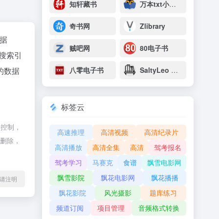
知轩藏书
万本txt小说下载网
奇书网
Zlibrary
数据
贼吧网
80电子书
、搜索引
的数据
八零电子书
SaltyLeo 的书架
标签云
际控制，
高速推理
高清视频
高清纪录片
行删除，
高清播放
高清全集
高清
驾考报名
驾考学习
马赛克
食谱
飘雪电影网
飘雪影院
飘花电影网
飘花播播
l转载请注明
飘花影院
风光摄影
题库练习
频道订阅
项目管理
音频格式转换