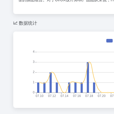
既然你这么聪明，为什么在网上赚不到钱？
1
85
突发 | ChatGPT最强模型紧急踩刹车，奥特曼：你（Astra）吓到我了
2
33
Cursor，即将彻底消失？
3
22
数据统计
9点1氪｜宇树科技中签率不足长鑫十五分之一；东航宣布提前14天可免费退改票；雪佛兰将停止在华销售
4
28
黄仁勋一刀下去，砍碎了全球内存股，唯独长鑫幸免于难
5
14
寒武纪：上半年暴赚23亿，下半年看交付
6
20
差价好几千，苹果官翻机爆发，「官换机」趁机套路消费者？
7
3
10部9亏，扎堆撤档，沈腾能成暑期档电影救星吗？
8
2
天才，对AI发展到底有多重要？
9
12
DeepSeek大涨价，Token价格战终于要结束了？
10
0