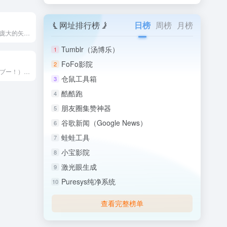
网址排行榜
日榜
周榜
月榜
Logoeps 是一个庞大的矢量Logo和品牌标识免费下载平...
Tumblr（汤博乐）
1
FoFo影院
2
PICaboo!（ピカブー！）是一个来自日本的免费矢量插画素...
仓鼠工具箱
3
酷酷跑
4
朋友圈集赞神器
5
谷歌新闻（Google News）
6
蛙蛙工具
7
小宝影院
8
激光眼生成
9
Puresys纯净系统
10
查看完整榜单