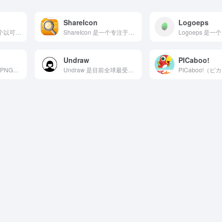
ShareIcon
Logoeps
CocoMaterial 是一个以可爱手绘风格为特色的免费矢...
ShareIcon 是一个专注于提供高质量免费图标下载的在线...
Undraw
PICaboo!
Kisscc0（又称KISSPNG）是一个大型的免费PNG透...
Undraw 是目前全球最受欢迎的开源矢量插画平台之一，为设...