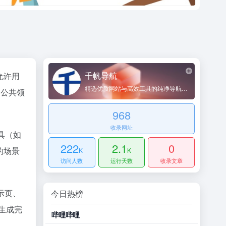
千帆导航
允许用
精选优质网站与高效工具的纯净导航平台
 公共领
968
收录网址
具（如
222
2.1
0
的场景
K
K
访问人数
运行天数
收录文章
示页、
今日热榜
生成完
豆瓣小组
。