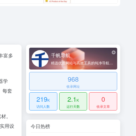
千帆导航
丰富多
精选优质网站与高效工具的纯净导航平台
968
器学
收录网址
。每套
219
2.1
0
K
K
访问人数
运行天数
收录文章
素材。
等实用设
今日热榜