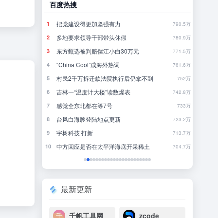
百度热搜
哔哩
8点1氪丨长鑫拒绝苹果压价，坚持报价高于三星电子、SK海力士；宇树科技开启科创板IPO初步询价；韩国宣布进入“国家灾难状态”
把党建设得更加坚强有力
当
1
1
39
790.5万
突发：谷歌AI一夜巨震，Gemini换帅，首席科学家带三个大牛出走创业
多地要求领导干部带头休假
《
2
2
19
780.9万
飞书并入豆包、千问办公整合，大厂AI大战从“赛马”到“合兵”？
东方甄选被判赔偿江小白30万元
完
3
3
34
771.5万
“China Cool”成海外热词
你
4
4
7
761.6万
长鑫拒绝苹果压价，价格不低于三星SK海力士，苹果失去了议价权
村民2千万拆迁款法院执行后仍拿不到
5
5
3
752万
不敢停
吉林一“温度计大楼”读数爆表
《
6
6
26
742.8万
感觉全东北都在等7号
还
7
7
30
733万
台风白海豚登陆地点更新
大
8
8
20
723.2万
暖，下游分化
宇树科技 打新
欢
9
9
2
713.7万
DeepSeek刚宣布涨价，小扎立马“拼命”：Meta新模型打出更低骨折价，但要一点“数据税”
中方回应是否在太平洋海底开采稀土
10
10
12
704.7万
最新更新
千帆工具网
zcode