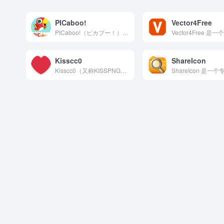
PICaboo!
Vector4Free
PICaboo!（ピカブー！）是一个来自日本的免费矢量插画素...
Kisscc0
ShareIcon
Kisscc0（又称KISSPNG）是一个大型的免费PNG透...