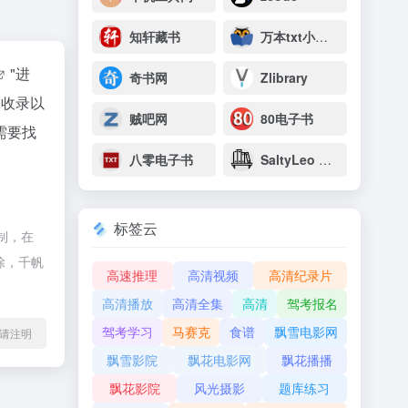
知轩藏书
万本txt小说下载网
"进
奇书网
Zlibrary
擎收录以
贼吧网
80电子书
需要找
八零电子书
SaltyLeo 的书架
标签云
制，在
除，千帆
高速推理
高清视频
高清纪录片
高清播放
高清全集
高清
驾考报名
驾考学习
马赛克
食谱
飘雪电影网
l转载请注明
飘雪影院
飘花电影网
飘花播播
飘花影院
风光摄影
题库练习