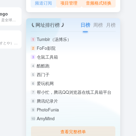
频道订阅
项目管理
音频格式转换
logo
Worldvectorlogo 是全球最大的矢量品牌Logo...
网址排行榜
日榜
周榜
月榜
Tumblr（汤博乐）
1
Irasutoya（いらすとや）是日本最富盛名的免费插画素材...
FoFo影院
2
仓鼠工具箱
3
酷酷跑
4
西门子
5
爱玩机网
6
帮小忙，腾讯QQ浏览器在线工具箱平台
7
腾讯纪录片
8
PhotoFunia
9
AmyMind
10
查看完整榜单