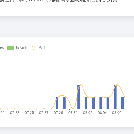
36氪
1
2
3
扎克伯格，跟DeepSeek拼了
4
5
星巴克卖身、库迪踩刹车，只有瑞幸
6
欧洲为什么没有OpenAI？
7
携程还是一条好汉
8
乳企半年报预告冰火两重天：上游回
9
10