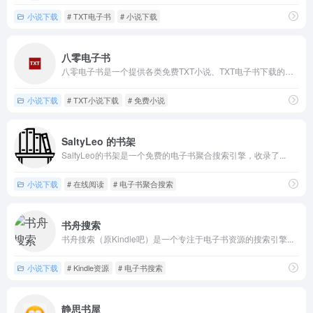
小说下载
# TXT电子书
# 小说下载
八零电子书
八零电子书是一个提供各类免费TXT小说、TXT电子书下载的网...
小说下载
# TXT小说下载
# 免费小说
SaltyLeo 的书架
SaltyLeo的书架是一个免费的电子书聚合搜索引擎，收录了...
小说下载
# 在线阅读
# 电子书聚合搜索
书舟搜索
书舟搜索（原Kindle吧）是一个专注于电子书资源的搜索引擎...
小说下载
# Kindle资源
# 电子书搜索
静思书屋