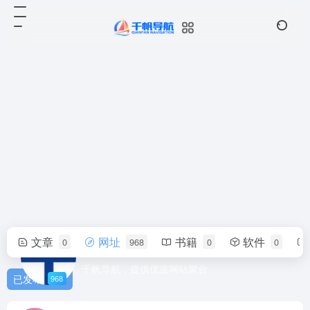
文章
网址
书籍
软件
0
968
0
0
千帆导航
千帆导航，提供优质网站聚合
已发布
968