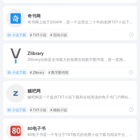
奇书网
奇书网上线于2006年，是一个运营近二十年的老牌TXT小说下...
小说下载
# TXT小说
# 完结小说
Zlibrary
Zlibrary自称是全球最大的免费在线数字图书馆，曾一度拥...
小说下载
# Zlibrary
# 数字图书馆
贼吧网
贼吧网是一个提供TXT小说下载和在线阅读的电子书门户网站，覆...
小说下载
# TXT小说
# 精校小说
80电子书
80电子书是一个专注于TXT格式的免费小说下载与阅读平台，汇...