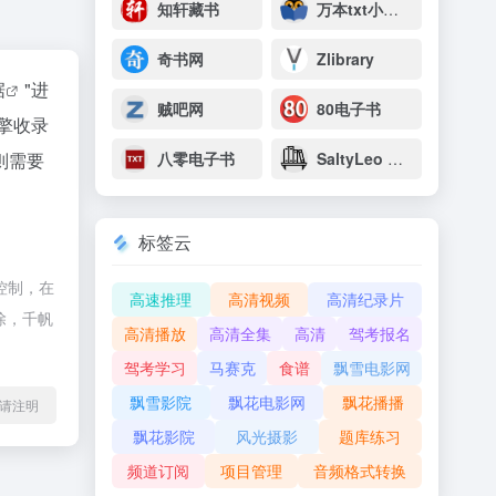
知轩藏书
万本txt小说下载网
奇书网
Zlibrary
据
"进
贼吧网
80电子书
擎收录
则需要
八零电子书
SaltyLeo 的书架
标签云
控制，在
高速推理
高清视频
高清纪录片
除，千帆
高清播放
高清全集
高清
驾考报名
驾考学习
马赛克
食谱
飘雪电影网
飘雪影院
飘花电影网
飘花播播
l转载请注明
飘花影院
风光摄影
题库练习
频道订阅
项目管理
音频格式转换