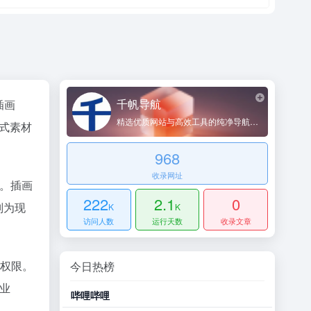
千帆导航
插画
精选优质网站与高效工具的纯净导航平台
站式素材
968
收录网址
格。插画
222
2.1
0
画则为现
K
K
访问人数
运行天数
收录文章
问权限。
今日热榜
专业
豆瓣小组