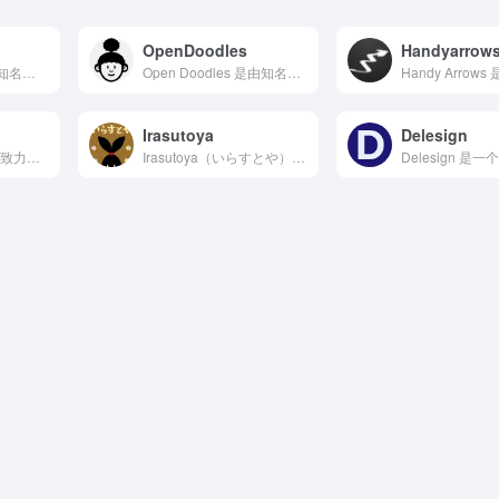
OpenDoodles
Handyarrow
Transhumans 是由知名设计师 Pablo Stan...
Open Doodles 是由知名设计师 Pablo Sta...
Irasutoya
Delesign
Vector4Free 是一个致力于收集和分享免费高质量矢量...
Irasutoya（いらすとや）是日本最富盛名的免费插画素材...