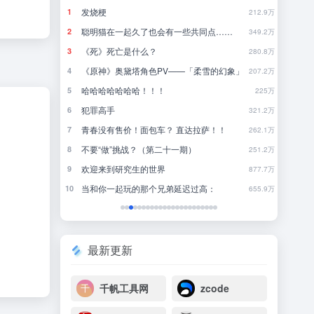
怎样写一篇文科论文？（粗略浅显版
1
212.9万
起久了也会有一些共同点……
你已被夜鹭群拉黑
2
349.2万
是什么？
一些旅游穿搭分享
3
280.8万
黛塔角色PV——「柔雪的幻象」
4
207.2万
哈哈！！！
林中听雨
5
225万
行测经验分享
6
321.2万
价！面包车？ 直达拉萨！！
来点适合夏天看的100分钟电影。。
7
262.1万
挑战？（第二十一期）
8
251.2万
究生的世界
近一年最满意的购入之👔
9
877.7万
玩的那个兄弟延迟过高：
一些无代餐电影
10
655.9万
最新更新
千帆工具网
zcode