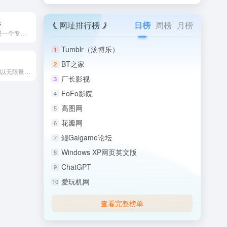
s
网址排行榜
日榜
周榜
月榜
Handy Arrows 是一个专注于提供精美手绘箭头、下划...
Tumblr（汤博乐）
1
BT之家
2
Delesign 是一个以无限量设计服务为核心的创意平台，同...
厂长影视
3
FoFo影院
4
高图网
5
花瓣网
6
鲲Galgame论坛
7
Windows XP网页英文版
8
ChatGPT
9
爱玩机网
10
查看完整榜单