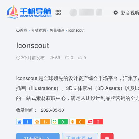
影音视
首页
•
素材资源
•
矢量插画
•
Iconscout
Iconscout
2个月前发布
69
0
0
Iconscout 是全球领先的设计资产综合市场平台，汇
插画（Illustrations）、3D立体素材（3D Asse
的一站式素材获取中心，满足从UI设计到品牌营销的全方位
收录时间：
2026-05-30
1
1-
0
0
0
打开网站
手机查看