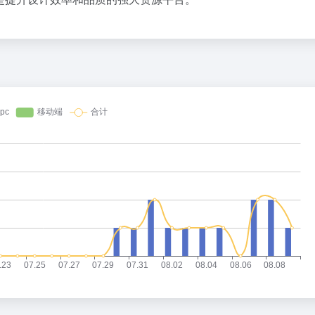
全民健身事业高质量发展
发烧梗
1
1
166
790.4万
2026年“未录满”本科专业排行榜出炉
聪明猫在一
2
2
32
780.9万
突发 | ChatGPT最强模型紧急踩刹车，奥特曼：你（Astra）吓到我了
几元成本的AI广告导致千万市值蒸发
《死》死亡
3
3
40
771.4万
黄仁勋一刀下去，砍碎了全球内存股，唯独长鑫幸免于难
生产也能“拼单”了
《原神》奥
4
4
37
761.7万
9点1氪｜宇树科技中签率不足长鑫十五分之一；东航宣布提前14天可免费退改票；雪佛兰将停止在华销售
央视新主播李秋莹孙亚鹏亮相
哈哈哈哈哈
5
5
31
752.2万
差价好几千，苹果官翻机爆发，「官换机」趁机套路消费者？
150元车上过夜费到底谁被做局了
犯罪高手
6
6
5
742.4万
台风白海豚到哪了
青春没有售
7
7
22
733万
沈腾演技
不要“做”
8
8
5
723.6万
河南刑案嫌犯被抓 逃窜时伤害多人
欢迎来到研
9
9
9
713.7万
美国本土直播带货，长出一头 200 亿美元「巨兽」
潜逃10天被抓嫌犯疑靠吃玉米维生
当和你一起
10
10
22
704.6万