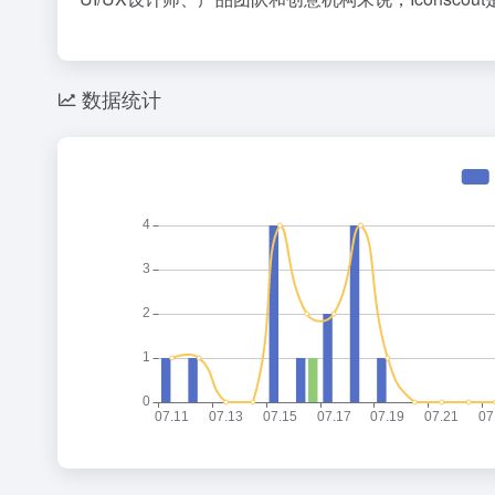
既然你这么聪明，为什么在网上赚不到钱？
1
Cursor，即将彻底消失？
2
3
数据统计
4
5
6
寒武纪：上半年暴赚23亿，下半年看交付
7
经销商批量离场，活不起了也找不到方向
8
谷歌AI，杯酒释兵权
9
10