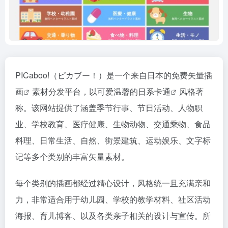
PICaboo!（ピカブー！）是一个来自日本的免费
矢量插
画
素材分发平台，以可爱温馨的
日系卡通
风格著
称。该网站提供了涵盖季节行事、节日活动、人物职
业、学校教育、医疗健康、生物动物、交通乘物、食品
料理、日常生活、自然、街景建筑、运动娱乐、文字标
记等多个类别的丰富矢量素材。
每个类别的插画都经过精心设计，风格统一且充满亲和
力，非常适合用于幼儿园、学校的教学材料、社区活动
海报、育儿博客、以及各类亲子相关的设计与宣传。所