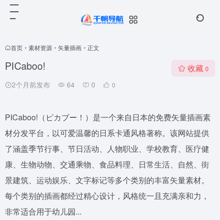
首页
•
素材资源
•
矢量插画
•
正文
PICaboo!
收藏
0
2个月前发布
64
0
0
PICaboo!（ピカブー！）是一个来自日本的免费矢量插画素
材分发平台，以可爱温馨的日系卡通风格著称。该网站提供
了涵盖季节行事、节日活动、人物职业、学校教育、医疗健
康、生物动物、交通乘物、食品料理、日常生活、自然、街
景建筑、运动娱乐、文字标记等多个类别的丰富矢量素材。
每个类别的插画都经过精心设计，风格统一且充满亲和力，
非常适合用于幼儿园...