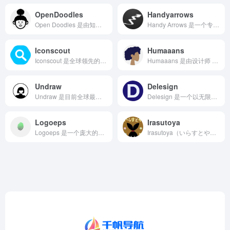
OpenDoodles
Handyarrows
Open Doodles 是由知名设计师 Pablo Sta...
Handy Arrows 是一个专注于提供精美手绘箭头、下划...
Iconscout
Humaaans
Iconscout 是全球领先的设计资产综合市场平台，汇集了...
Humaaans 是由设计师 Pablo Stanley 创...
Undraw
Delesign
Undraw 是目前全球最受欢迎的开源矢量插画平台之一，为设...
Delesign 是一个以无限量设计服务为核心的创意平台，同...
Logoeps
Irasutoya
Logoeps 是一个庞大的矢量Logo和品牌标识免费下载平...
Irasutoya（いらすとや）是日本最富盛名的免费插画素材...