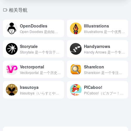
相关导航
OpenDoodles
Illlustrations
Open Doodles 是由知名设计师 Pablo Sta...
Illlustrations 是一个优秀的开源矢量插画套件项...
Storytale
Handyarrows
Storytale 是一个专注于高质量设计资产的创意市场平台...
Handy Arrows 是一个专注于提供精美手绘箭头、下划...
Vectorportal
ShareIcon
Vectorportal 是一个历史悠久的免费矢量素材下载平...
ShareIcon 是一个专注于提供高质量免费图标下载的在线...
Irasutoya
PICaboo!
Irasutoya（いらすとや）是日本最富盛名的免费插画素材...
PICaboo!（ピカブー！）是一个来自日本的免费矢量插画素...