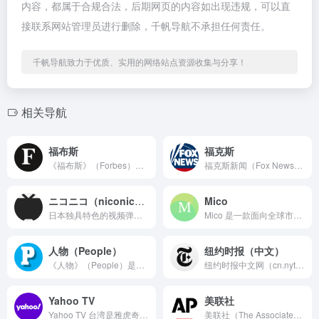
内容，都属于合规合法，后期网页的内容如出现违规，可以直
接联系网站管理员进行删除，千帆导航不承担任何责任。
千帆导航致力于优质、实用的网络站点资源收集与分享！
相关导航
福布斯
福克斯
《福布斯》（Forbes）是全球著名的商业媒体品牌，由贝蒂...
福克斯新闻（Fox News）是美国保守派媒体阵营的旗舰，由...
ニコニコ（niconico）
Mico
日本独具特色的视频弹幕网站，通常简称为 niconico 或...
Mico 是一款面向全球市场的移动社交与直播平台，主打“基于...
人物（People）
纽约时报（中文）
《人物》（People）是美国最广为人知的大众名人杂志与数字...
纽约时报中文网（cn.nytimes.com）是美国《纽约时...
Yahoo TV
美联社
Yahoo TV 台湾是雅虎奇摩为台湾用户量身打造的网络电视...
美联社（The Associated Press，简称 AP...