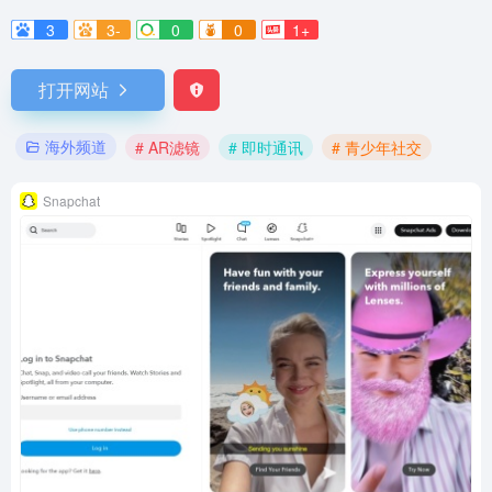
3
3-
0
0
1+
打开网站
海外频道
# AR滤镜
# 即时通讯
# 青少年社交
Snapchat