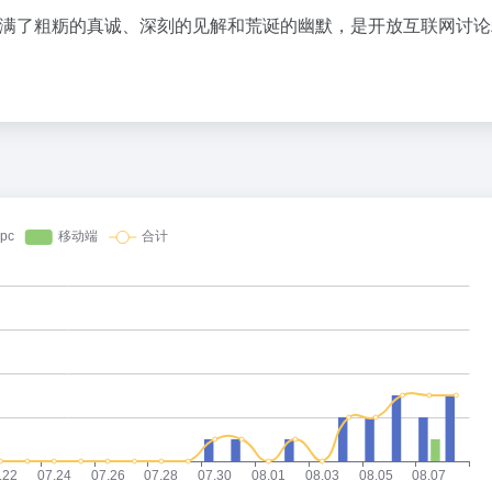
百度热搜
。它充满了粗粝的真诚、深刻的见解和荒诞的幽默，是开放互联网讨
I 音箱：果味设计，但比苹果多走一步
奋力开创中国式现代化建设新局面
1
5
OpenAI首款AI硬件，为什么是个没有屏幕的「甜甜圈」
白海豚或携极端暴雨重创东部多省市
2
17
X对手破产了
19.9元门票引爆76亿消费
3
36
了豆包的方向盘
今年第二强台风将带来多大影响
4
14
齐下场，AI办公超级入口争夺战全面打响
36岁男演员成景区NPC后人气爆棚
5
3
别“价格屠夫”
泰国初中生饮弹自尽前开了26枪
6
20
新生，快买不起电脑了
女子被狗舔脚确诊三级暴露 医生回
7
5
备货1000万、挑战厚度极限，苹果折叠屏首秀能打破市场僵局吗？
台风白海豚闭眼了
8
5
9点1氪｜宇树科技中签率不足长鑫十五分之一；东航宣布提前14天可免费退改票；雪佛兰将停止在华销售
23岁博士确诊胃癌晚期：常熬夜压
9
5
被DeepSeek调用量碾压三倍，GPT-5.6终于免费了
女子带娃漂流落水 教练员称不敢捞
10
3