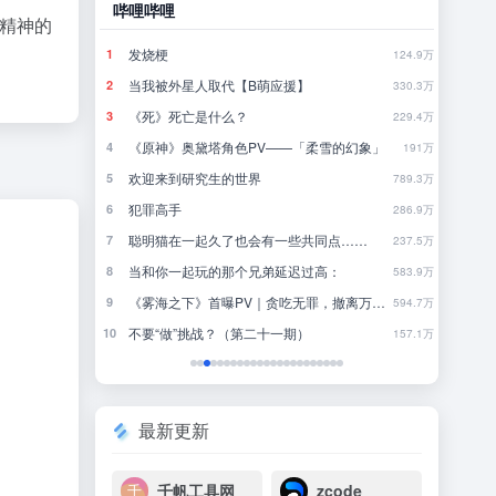
哔哩哔哩
豆瓣
论精神的
发烧梗
怎
1
1
790.4万
124.9万
当我被外星人取代【B萌应援】
你
2
2
780.9万
330.3万
《死》死亡是什么？
一
3
3
771.3万
229.4万
《原神》奥黛塔角色PV——「柔雪的幻象」
4
4
761.9万
191万
欢迎来到研究生的世界
林
5
5
752.1万
789.3万
犯罪高手
行
6
6
742.7万
286.9万
应
聪明猫在一起久了也会有一些共同点……
来
7
7
732.8万
237.5万
当和你一起玩的那个兄弟延迟过高：
8
8
723.9万
583.9万
力大
《雾海之下》首曝PV｜贪吃无罪，撤离万岁！
近一
9
9
714万
594.7万
不要“做”挑战？（第二十一期）
一
10
10
704.6万
157.1万
最新更新
千帆工具网
zcode