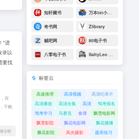
知轩藏书
万本txt小说下载网
奇书网
Zlibrary
贼吧网
80电子书
"进
收录以
八零电子书
SaltyLeo 的书架
需要找
标签云
高速推理
高清视频
高清纪录片
制，在
高清播放
高清全集
高清
驾考报名
除，千帆
驾考学习
马赛克
食谱
飘雪电影网
飘雪影院
飘花电影网
飘花播播
l转载请注明
飘花影院
风光摄影
题库练习