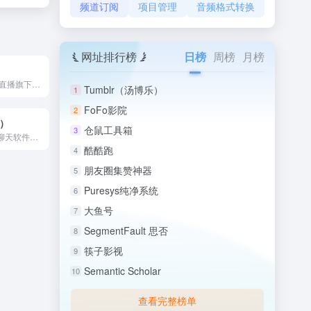
频道订阅
项目管理
音频格式转换
网址排行榜
日榜
周榜
月榜
Nimo TV 是虎牙直播旗下的海外游戏直播平台，也是中国直...
Tumblr（汤博乐）
1
FoFo影院
2
o）
仓鼠工具箱
3
Potato（土豆）聊天软件是一款主打安全加密的即时通讯应用...
酷酷跑
4
朋友圈集赞神器
5
Puresys纯净系统
6
大鱼号
7
SegmentFault 思否
8
筷子影视
9
Semantic Scholar
10
查看完整榜单