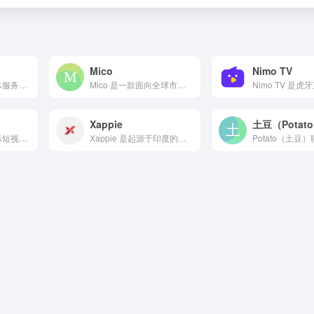
Mico
Nimo TV
美国本土主流流媒体服务平台，成立于 2007 年，最初由 N...
Mico 是一款面向全球市场的移动社交与直播平台，主打“基于...
Xappie
土豆（Potat
字节跳动旗下的国际短视频社交平台，于 2017 年夏季正式面...
Xappie 是起源于印度的一家本地生活与娱乐指南门户网站...