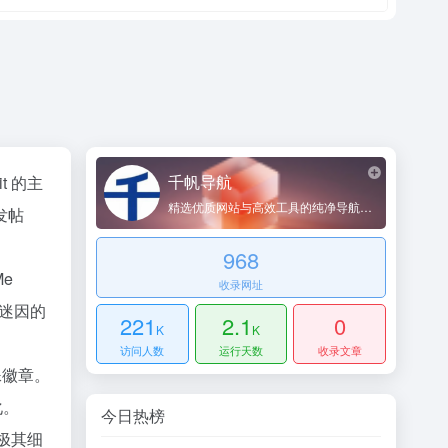
千帆导航
t 的主
精选优质网站与高效工具的纯净导航平台
发帖
968
e
收录网址
络迷因的
221
2.1
0
K
K
访问人数
运行天数
收录文章
殊徽章。
化。
今日热榜
极其细