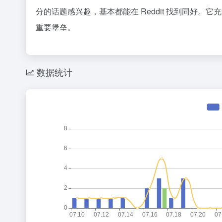
36氪
分的话题感兴趣，基本都能在 Reddit 找到同好
OpenA
1
重要堡垒。
2
Space
3
赵祺握住
4
数据统计
五路玩家
5
梁文锋，告
6
这届大学
7
8
9
10