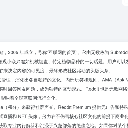
，2005 年成立，号称“互联网的首页”。它由无数称为 Subreddi
微观小众兴趣如机械键盘、特定植物品种的一切话题。用户可以
“踩”来决定内容的可见度，最终形成社区驱动的头版头条。
者版主管理，演化出各自独特的文化、内部玩笑和规则。AMA（Ask M
人实时回答网友问题，成为独特的互动形式。Reddit 也是无数网
板块深刻影响着全球互联网流行文化。
（积分）来获得社群声誉。Reddit Premium 提供无广告和特
尝试直播和 NFT 头像，努力在不伤害核心社区文化的前提下商业
论、获取专业内行解答和沉浸于兴趣部落的绝佳之地。如果你对某个