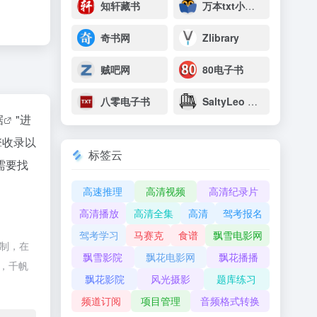
知轩藏书
万本txt小说下载网
奇书网
Zlibrary
贼吧网
80电子书
八零电子书
SaltyLeo 的书架
据
"进
擎收录以
标签云
需要找
高速推理
高清视频
高清纪录片
高清播放
高清全集
高清
驾考报名
驾考学习
马赛克
食谱
飘雪电影网
控制，在
飘雪影院
飘花电影网
飘花播播
除，千帆
飘花影院
风光摄影
题库练习
频道订阅
项目管理
音频格式转换