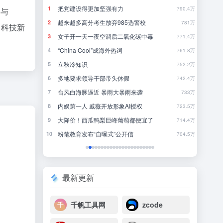
刚刚，GPT-5.6全员免费！下一代巨兽Astra打响闪电战
把党建设得更加坚强有力
当
1
1
13
790.4万
和与
8点1氪丨DeepSeek宣布大幅涨价；贾国龙再创业，开店“天边羊多”；河南试行周五下午弹性离岗
越来越多高分考生放弃985选警校
《
2
2
15
781万
、科技新
女子开一天一夜空调后二氧化碳中毒
完
3
3
14
771.4万
不敢停
“China Cool”成海外热词
你
4
4
27
761.8万
DeepSeek刚宣布涨价，小扎立马“拼命”：Meta新模型打出更低骨折价，但要一点“数据税”
立秋冷知识
5
5
14
752.2万
多地要求领导干部带头休假
《
6
6
17
742.4万
暖，下游分化
台风白海豚逼近 暴雨大暴雨来袭
还
7
7
2
733万
后又将大幅涨价
内娱第一人 戚薇开放形象AI授权
大
8
8
2
723.5万
”有多重要？
大降价！西瓜鸭梨巨峰葡萄都便宜了
欢
9
9
26
714.4万
粉笔教育发布“自曝式”公开信
10
10
3
704.5万
最新更新
千帆工具网
zcode