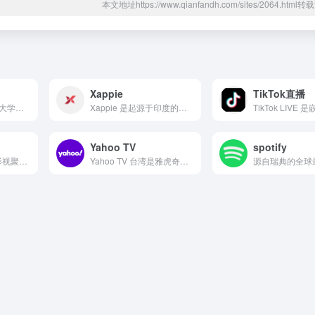
本文地址https://www.qianfandh.com/sites/2064.htm
Xappie
TikTok直播
Snapchat 由斯坦福大学学生于 2011 年推出，以...
Xappie 是起源于印度的一家本地生活与娱乐指南门户网站...
Yahoo TV
spotify
全球最具影响力的影视聚合型评分平台，1998 年由 Senh...
Yahoo TV 台湾是雅虎奇摩为台湾用户量身打造的网络电视...