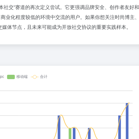
1
“短文本社交”赛道的再次定义尝试。它更强调品牌安全、创作者友好
2
更友善、商业化程度较低的环境中交流的用户。如果你想关注时尚博主
扎克伯格，跟DeepSeek拼了
3
的社交媒体节点，且未来可能成为开放社交协议的重要实践样本。
星巴克卖身、库迪踩刹车，只有瑞幸
4
5
花800块钱找点罪受
6
乳企半年报预告冰火两重天：上游回
7
DeepSeek也扛不住了？API降价
8
谷歌最重要的人，离职去做的“Loop
9
23岁OpenAI天才少女，也走了
10