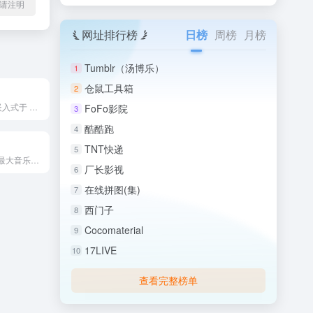
l转载请注明
网址排行榜
日榜
周榜
月榜
Tumblr（汤博乐）
1
仓鼠工具箱
2
TikTok LIVE 是嵌入式于 TikTok 应用内部的...
FoFo影院
3
酷酷跑
4
TNT快递
5
源自瑞典的全球最大音乐流媒体服务商，由丹尼尔·埃克和马丁·洛...
厂长影视
6
在线拼图(集)
7
西门子
8
Cocomaterial
9
17LIVE
10
查看完整榜单