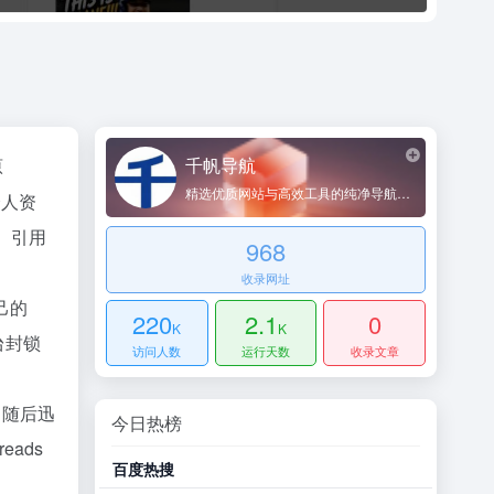
千帆导航
原
精选优质网站与高效工具的纯净导航平台
个人资
、引用
968
收录网址
己的
220
2.1
0
K
K
台封锁
访问人数
运行天数
收录文章
 随后迅
今日热榜
eads
百度热搜
哔哩