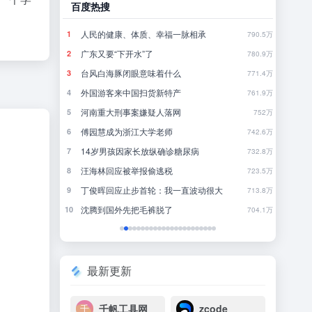
百度热搜
哔哩
到钱？
人民的健康、体质、幸福一脉相承
发
1
1
85
790.5万
突发 | ChatGPT最强模型紧急踩刹车，奥特曼：你（Astra）吓到我了
广东又要“下开水”了
聪
2
2
33
780.9万
台风白海豚闭眼意味着什么
《
3
3
22
771.4万
9点1氪｜宇树科技中签率不足长鑫十五分之一；东航宣布提前14天可免费退改票；雪佛兰将停止在华销售
外国游客来中国扫货新特产
犯
4
4
28
761.9万
黄仁勋一刀下去，砍碎了全球内存股，唯独长鑫幸免于难
河南重大刑事案嫌疑人落网
《
5
5
14
752万
看交付
傅园慧成为浙江大学老师
欢
6
6
20
742.6万
差价好几千，苹果官翻机爆发，「官换机」趁机套路消费者？
14岁男孩因家长放纵确诊糖尿病
不要
7
7
3
732.8万
10部9亏，扎堆撤档，沈腾能成暑期档电影救星吗？
汪海林回应被举报偷逃税
当
8
8
2
723.5万
丁俊晖回应止步首轮：我一直波动很大
9
9
12
713.8万
终于要结束了？
沈腾到国外先把毛裤脱了
青
10
10
0
704.1万
最新更新
千帆工具网
zcode