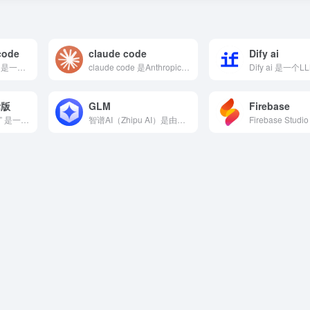
code
claude code
Dify ai
screenshot to code 是一款将截图转换为网页...
claude code 是Anthropic推出的终端AI编...
际版
GLM
Firebase
“codebuddy 国际版” 是一款面向全球开发者的 AI 编程辅助工具，通过集成大语言模型与编程领域知识库，为不同水平的开发者提供代码生成、错误修复、语法解释等服务
智谱AI（Zhipu AI）是由清华大学计算机系技术成果转化...