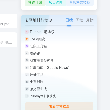
频道订阅
项目管理
音频格式转换
网址排行榜
日榜
周榜
月榜
Dify ai 是一个LLMOps平台，提供AI聊天机器人...
Tumblr（汤博乐）
1
FoFo影院
2
Firebase Studio 是谷歌推出的一款云端全栈开发...
仓鼠工具箱
3
酷酷跑
4
朋友圈集赞神器
5
谷歌新闻（Google News）
6
蛙蛙工具
7
小宝影院
8
激光眼生成
9
Puresys纯净系统
10
查看完整榜单