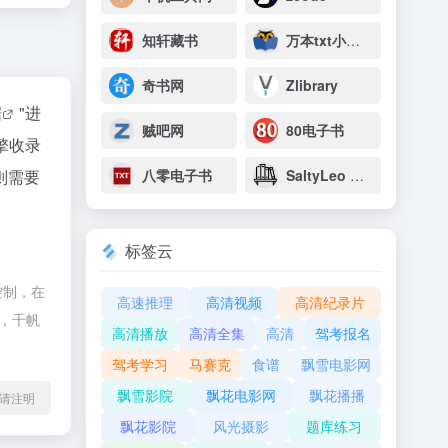
知轩藏书
万本txt小说下载网
奇书网
Zlibrary
据
"进
贼吧网
80电子书
擎收录
则需要
八零电子书
SaltyLeo 的书架
标签云
控制，在
高速推理
高清视频
高清纪录片
除，千帆
高清播放
高清全集
高清
驾考报名
驾考学习
马赛克
食谱
飘雪电影网
飘雪影院
飘花电影网
飘花播播
l转载请注明
飘花影院
风光摄影
题库练习