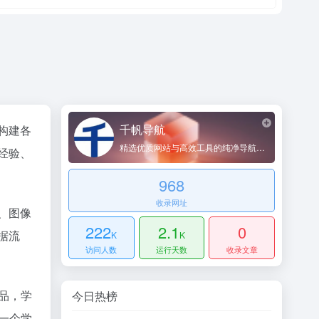
千帆导航
构建各
精选优质网站与高效工具的纯净导航平台
经验、
968
收录网址
、图像
222
2.1
0
据流
K
K
访问人数
运行天数
收录文章
作品，学
今日热榜
是一个学