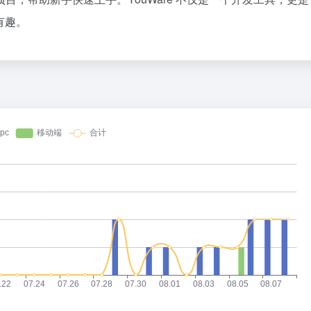
36氪
有趣。
既然你这么聪明，为什么在网上赚不
1
2
Cursor，即将彻底消失？
3
4
5
寒武纪：上半年暴赚23亿，下半年
6
7
8
天才，对AI发展到底有多重要？
9
DeepSeek大涨价，Token价格战
10