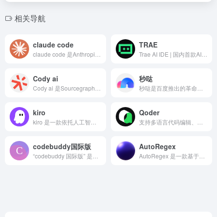
相关导航
claude code
TRAE
claude code 是Anthropic推出的终端AI编...
Trae AI IDE | 国内首款AI原生集成开发环境，深度集成Doubao-1.5-pro与DeepSeek模型，支持中文自然语言一键生成完整代码框架，实时预览前端效果并智能修复BUG。首创Builder模式实现需求到代码的自动化开发，兼容Windows/macOS系统，官网下载即用。
Cody ai
秒哒
Cody ai 是Sourcegraph推出的强大的开源AI...
秒哒是百度推出的革命性无代码AI应用开发平台，标志着“人人都...
kiro
Qoder
kiro 是一款依托人工智能技术开发的编程辅助类软件，主要为程序员、编程学习者及需要快速生成代码的职场人士提供代码生成、调试、优化等服务，帮助降低编程门槛、提升开发效率。
支持多语言代码编辑、在线运行调试，提供多人实时协作、云端保存与版本管理功能，适合编程学习、团队远程开发及临时代码编写。
codebuddy国际版
AutoRegex
“codebuddy 国际版” 是一款面向全球开发者的 AI 编程辅助工具，通过集成大语言模型与编程领域知识库，为不同水平的开发者提供代码生成、错误修复、语法解释等服务
AutoRegex 是一款基于GPT根据文本描述自动生成正则...