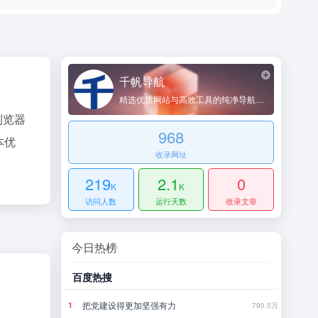
千帆导航
精选优质网站与高效工具的纯净导航平台
浏览器
968
本优
收录网址
219
2.1
0
K
K
访问人数
运行天数
收录文章
今日热榜
百度热搜
哔哩
8点1氪丨长鑫拒绝苹果压价，坚持报价高于三星电子、SK海力士；宇树科技开启科创板IPO初步询价；韩国宣布进入“国家灾难状态”
把党建设得更加坚强有力
当
1
1
43
790.5万