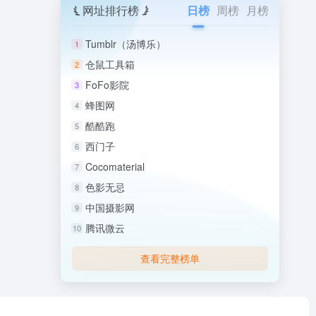
网址排行榜
日榜
周榜
月榜
Tumblr（汤博乐）
1
仓鼠工具箱
2
FoFo影院
3
蜂图网
4
酷酷跑
5
西门子
6
Cocomaterial
7
色影无忌
8
中国摄影网
9
腾讯微云
10
查看完整榜单