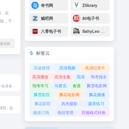
奇书网
Zlibrary
制，在
贼吧网
80电子书
删除，千
八零电子书
SaltyLeo 的书架
l转载请注明
标签云
高速推理
高清视频
高清纪录片
高清播放
高清全集
高清
驾考报名
驾考学习
马赛克
食谱
飘雪电影网
天工Skywork是一款具备超强DeepResearch能力的全新AI Office智能体，通过3个专家agent和1个通用agent，让AI深度研究，一键生成AI文档、AI PPT、AI表格，高效应对各类办公、学习场景；也支持网页html、图像、视频、有声书、绘本等多种形式的创意内容创作，激发无限灵感。 天工Skywork融合先进的多模态理解与深度检索分析技术，一问即得科研级、专业级、咨询级的高质量结果，帮助你摆脱繁琐事务，显著提升效率。 无论你是职场白领、科研人员、大学生、研究生，还是自媒体KOL，天工Skywork都将是你值得信赖的智能伙伴，助你专注思考、释放创造力。
飘雪影院
飘花电影网
飘花播播
飘花影院
风光摄影
题库练习
基于 DeepSeek模型，提供免费 AI 服务
频道订阅
项目管理
音频格式转换