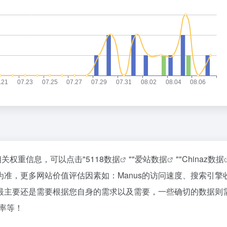
2
3
扎克伯格，跟DeepSeek拼了
4
5
星巴克卖身、库迪踩刹车，只有瑞幸
6
欧洲为什么没有OpenAI？
7
携程还是一条好汉
8
9
乳企半年报预告冰火两重天：上游回
10
相关权重信息，可以点击"
5118数据
""
爱站数据
""
Chinaz数据
准，更多网站价值评估因素如：Manus的访问速度、搜索引擎
最主要还是需要根据您自身的需求以及需要，一些确切的数据则
出率等！