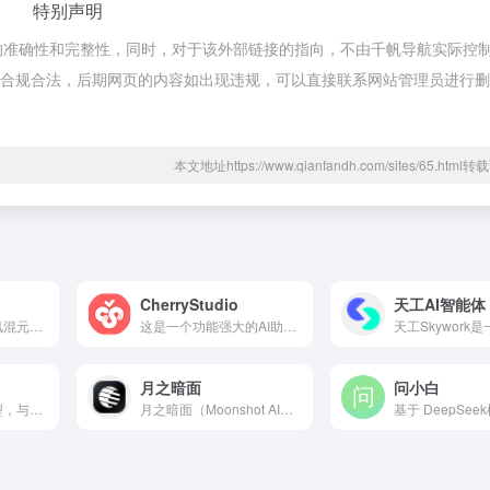
特别声明
接的准确性和完整性，同时，对于该外部链接的指向，不由千帆导航实际控
，都属于合规合法，后期网页的内容如出现违规，可以直接联系网站管理员进行
本文地址https://www.qianfandh.com/sites/65.htm
CherryStudio
天工AI智能体
腾讯元宝是基于腾讯混元大模型的AI应用，可以帮你写作绘画文案翻译编程搜索阅读总结的全能助手
这是一个功能强大的AI助手平台网站。它支持Windows、m...
月之暗面
问小白
中国版对话语言模型，与GLM大模型进行对话。
月之暗面（Moonshot AI）是一家成立于2023年4月...