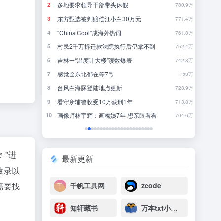
突发：谷歌AI一夜巨震，Gemini换帅，首席科学家带三个大牛出走创业
多地要求领导干部带头休假
《
2
2
22
780.9万
飞书并入豆包、千问办公整合，大厂AI大战从“赛马”到“合兵”？
东方甄选被判赔偿江小白30万元
完
3
3
37
771.4万
“China Cool”成海外热词
你
4
4
10
761.8万
长鑫拒绝苹果压价，价格不低于三星SK海力士，苹果失去了议价权
村民2千万拆迁款法院执行后仍拿不到
5
5
5
752.4万
不敢停
吉林一“温度计大楼”读数爆表
《
6
6
26
742.8万
感觉全东北都在等7号
还
7
7
30
733万
台风白海豚登陆地点更新
大
8
8
22
723.9万
DeepSeek刚宣布涨价，小扎立马“拼命”：Meta新模型打出更低骨折价，但要一点“数据税”
看守所辅警收受10万获刑1年
欢
9
9
14
713.8万
暖，下游分化
画像师林宇辉：画梅姨7年 想亲眼看看
10
10
2
704.6万
"进
最新更新
收录以
需要找
千帆工具网
zcode
知轩藏书
万本txt小说下载网