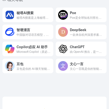
秘塔AI搜索
Poe
秘塔AI搜索是上海秘塔网络科技推出的新一代智能AI对话与搜索...
Poe是全球知名问答社区Quora推出的一站式AI对话聚合平...
智谱清言
DeepSeek
中国版对话语言模型，与GLM大模型进行对话。
一款来自杭州深度求索人工智能公司的 AI 产品。它对话自然流畅，上下文记忆出色，可处理复杂任务。
Copilot必应 AI 助手
ChatGPT
Microsoft Copilot（原必应聊天）是微软公司推...
由 OpenAI 推出，是一款基于先进人工智能的网站。它拥有强大的自然语言处理能力，能像人类一样理解和生成文本。
豆包
文心一言
豆包是你的 AI 聊天智能对话问答助手，写作文案翻译编程全能工具。豆包为你答疑解惑，提供灵感，辅助创作，也可以和你畅聊任何你感兴趣的话题。
文心一言既是你的智能伙伴，可以陪你聊天、回答问题、画图识图；也是你的AI助手，可以提供灵感、撰写文案、阅读文档、智能翻译，帮你高效完成工作和学习任务。