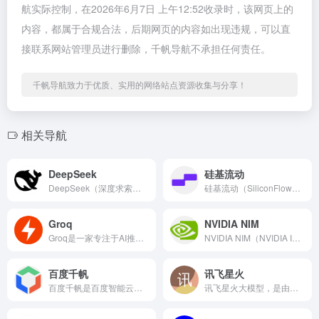
航实际控制，在2026年6月7日 上午12:52收录时，该网页上的
内容，都属于合规合法，后期网页的内容如出现违规，可以直
接联系网站管理员进行删除，千帆导航不承担任何责任。
千帆导航致力于优质、实用的网络站点资源收集与分享！
相关导航
DeepSeek
硅基流动
DeepSeek（深度求索）是中国人工智能初创公司推出的开源...
硅基流动（SiliconFlow）是北京硅基流动科技有限公司...
Groq
NVIDIA NIM
Groq是一家专注于AI推理加速的美国科技公司推出的高速推理...
NVIDIA NIM（NVIDIA Inference Mi...
百度千帆
讯飞星火
百度千帆是百度智能云推出的企业级一站式大模型服务平台，于20...
讯飞星火大模型，是由科大讯飞推出的新一代认知智能大模型，拥有跨领域的知识和语言理解能力，能够基于自然对话方式理解与执行任务，提供语言理解、知识问答、逻辑推理、数学题解答、代码理解与编写等多种能力。