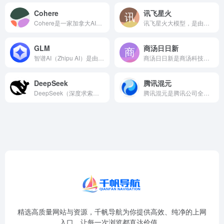
Cohere
讯飞星火
Cohere是一家加拿大AI初创公司推出的企业级自然语言处理...
讯飞星火大模型，是由科大讯飞推出的新一代认知智能大模型，拥有跨领域的知识和语言理解能力，能够基于自然对话方式理解与执行任务，提供语言理解、知识问答、逻辑推理、数学题解答、代码理解与编写等多种能力。
GLM
商汤日日新
智谱AI（Zhipu AI）是由清华大学计算机系技术成果转化...
商汤日日新是商汤科技推出的大模型平台，基于商汤在计算机视觉领...
DeepSeek
腾讯混元
DeepSeek（深度求索）是中国人工智能初创公司推出的开源...
腾讯混元是腾讯公司全链路自研的通用大语言模型，拥有超千亿参数...
精选高质量网站与资源，千帆导航为你提供高效、纯净的上网
入口，让每一次浏览都直达价值。