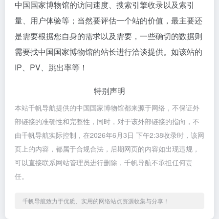
中国国家博物馆的访问速度、搜索引擎收录以及索引
量、用户体验等；当然要评估一个站的价值，最主要还
是需要根据您自身的需求以及需要，一些确切的数据则
需要找中国国家博物馆的站长进行洽谈提供。如该站的
IP、PV、跳出率等！
特别声明
本站千帆导航提供的中国国家博物馆都来源于网络，不保证外
部链接的准确性和完整性，同时，对于该外部链接的指向，不
由千帆导航实际控制，在2026年6月3日 下午2:38收录时，该网
页上的内容，都属于合规合法，后期网页的内容如出现违规，
可以直接联系网站管理员进行删除，千帆导航不承担任何责
任。
千帆导航致力于优质、实用的网络站点资源收集与分享！