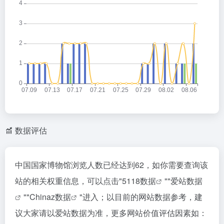
数据评估
中国国家博物馆浏览人数已经达到62，如你需要查询该
站的相关权重信息，可以点击"
5118数据
""
爱站数据
""
Chinaz数据
"进入；以目前的网站数据参考，建
议大家请以爱站数据为准，更多网站价值评估因素如：