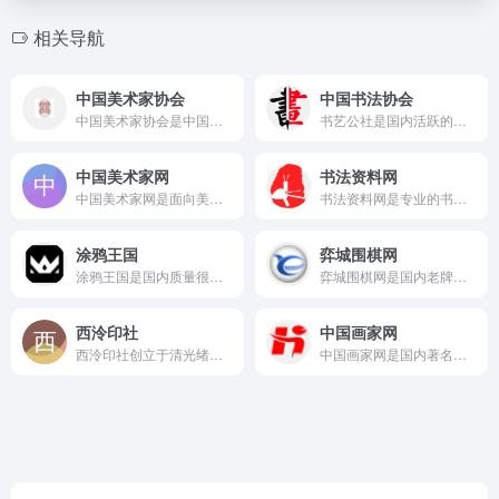
相关导航
中国美术家协会
中国书法协会
中国美术家协会是中国美术界最高官方机构，其官网发布全国美展征...
书艺公社是国内活跃的书法交流社区，汇聚了大量书法创作者和爱好...
中国美术家网
书法资料网
中国美术家网是面向美术行业的综合门户网站，提供展览资讯、展讯...
书法资料网是专业的书法资料下载平台，提供书法字典在线查询、书...
涂鸦王国
弈城围棋网
涂鸦王国是国内质量很高的原创插画和数字艺术在线交流平台，网站...
弈城围棋网是国内老牌围棋对弈平台，与韩国TYGEM网站深度合...
西泠印社
中国画家网
西泠印社创立于清光绪三十年（1904年），以保存金石、研究印...
中国画家网是国内著名的画家品牌运营平台，提供买画、卖画、找画...