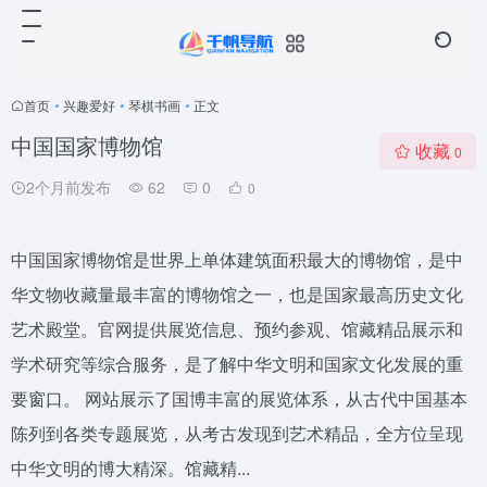
首页
•
兴趣爱好
•
琴棋书画
•
正文
中国国家博物馆
收藏
0
2个月前发布
62
0
0
中国国家博物馆是世界上单体建筑面积最大的博物馆，是中
华文物收藏量最丰富的博物馆之一，也是国家最高历史文化
艺术殿堂。官网提供展览信息、预约参观、馆藏精品展示和
学术研究等综合服务，是了解中华文明和国家文化发展的重
要窗口。 网站展示了国博丰富的展览体系，从古代中国基本
陈列到各类专题展览，从考古发现到艺术精品，全方位呈现
中华文明的博大精深。馆藏精...