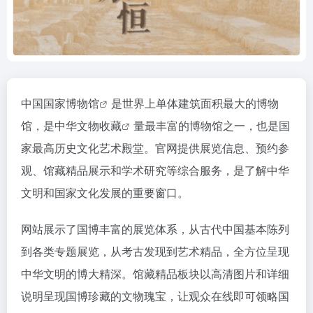
中国国家
博物馆
是世界上单体建筑面积最大的博物
馆，是中华
文物收藏
量最丰富的博物馆之一，也是国
家最高历史文化艺术殿堂。官网提供展览信息、预约参
观、馆藏精品展示和学术研究等综合服务，是了解中华
文明和国家文化发展的重要窗口。
网站展示了国博丰富的展览体系，从古代中国基本陈列
到各类专题展览，从考古发现到艺术精品，全方位呈现
中华文明的博大精深。馆藏精品板块以高清图片和详细
说明呈现国博珍藏的文物瑰宝，让观众在线即可领略国