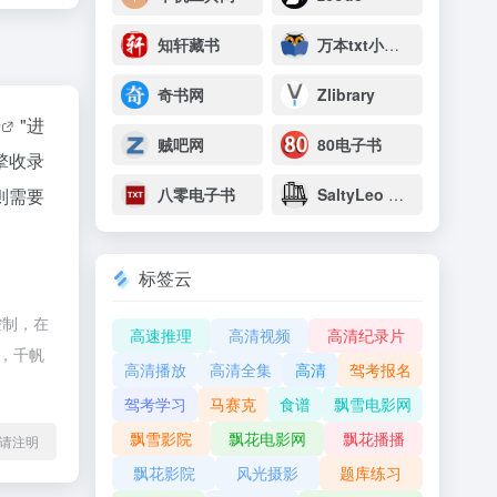
知轩藏书
万本txt小说下载网
奇书网
Zlibrary
据
"进
贼吧网
80电子书
擎收录
则需要
八零电子书
SaltyLeo 的书架
标签云
控制，在
高速推理
高清视频
高清纪录片
除，千帆
高清播放
高清全集
高清
驾考报名
驾考学习
马赛克
食谱
飘雪电影网
飘雪影院
飘花电影网
飘花播播
l转载请注明
飘花影院
风光摄影
题库练习