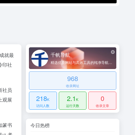
千帆导航
成就最
精选优质网站与高效工具的纯净导航平台
泠印社
968
收录网址
新社员
218
2.1
0
上观展
K
K
访问人数
运行天数
收录文章
如篆书
今日热榜
学
者