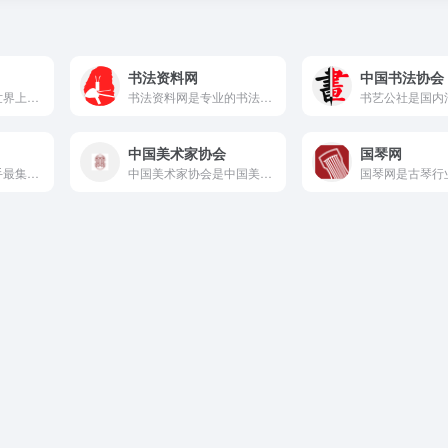
书法资料网
中国书法协会
中国国家博物馆是世界上单体建筑面积最大的博物馆，是中华文物收...
书法资料网是专业的书法资料下载平台，提供书法字典在线查询、书...
中国美术家协会
国琴网
野狐围棋是职业棋手最集中的在线对弈平台之一，以段位含金量高和...
中国美术家协会是中国美术界最高官方机构，其官网发布全国美展征...