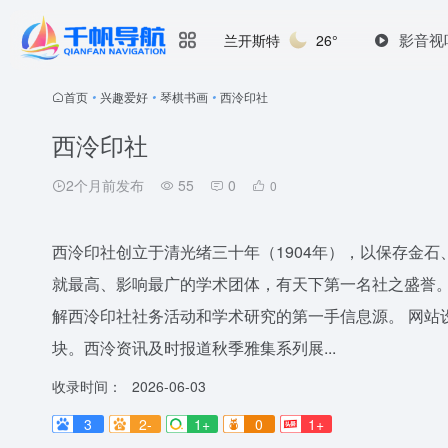
影音视
兰开斯特
26°
首页
•
兴趣爱好
•
琴棋书画
•
西泠印社
西泠印社
2个月前发布
55
0
0
西泠印社创立于清光绪三十年（1904年），以保存金
就最高、影响最广的学术团体，有天下第一名社之盛誉
解西泠印社社务活动和学术研究的第一手信息源。 网站
块。西泠资讯及时报道秋季雅集系列展...
收录时间：
2026-06-03
3
2-
1+
0
1+