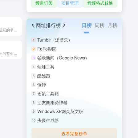
频道订阅
项目管理
音频格式转换
网址排行榜
日榜
周榜
月榜
书艺公社是国内活跃的书法交流社区，汇聚了大量书法创作者和爱好...
Tumblr（汤博乐）
1
FoFo影院
2
国琴网是古琴行业的专业门户网站，也是古琴领域为数不多拥有专业...
谷歌新闻（Google News）
3
蛙蛙工具
4
酷酷跑
5
铜钟
6
仓鼠工具箱
7
朋友圈集赞神器
8
Windows XP网页英文版
9
头像生成器
10
查看完整榜单