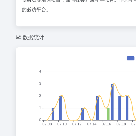
36氪
的必访平台。
1
2
3
数据统计
扎克伯格，
4
5
6
Anthr
7
8
9
10