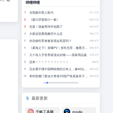
哔哩哔哩
豆瓣
当我被外星人取代
林
1
1
790.5万
311.7万
《最讨厌复联の一集》
行
2
2
780.8万
622.4万
完蛋！我被男同学包围了
来
3
3
771.2万
555.9万
做
大家还想看我搬空什么店
4
4
761.7万
790.7万
怼
你说偷吃零食被发现会死是吗？
近一
5
5
752.2万
590.6万
号
《雾海之下》首曝PV｜贪吃无罪，撤离万岁！
一
6
6
742.8万
580.9万
用
几十块入手世界级顶尖好物——居家用品篇
把
7
7
732.8万
476.4万
还来！！！！！！！！！！！
我
8
8
723.9万
250万
完全看不懂中国网络梗的日本人，被40位中国人一人一句写出了一首神曲
国内
9
9
714.2万
369.2万
美利坚糖门黄油大胃袋VS国产味真族良子板面长老
去
10
10
704.2万
352.8万
最新更新
千帆工具网
zcode