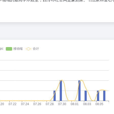
百度热搜
8点1氪丨长鑫拒绝苹果压价，坚持报价高于三星电子、SK海力士；宇树科技开启科创板IPO初步询价；韩国宣布进入“国家灾难状态”
向新 向前
1
32
突发：谷歌AI一夜巨震，Gemini换帅，首席科学家带三个大牛出走创业
台风“白海豚”影响中国已成定局
2
15
飞书并入豆包、千问办公整合，大厂AI大战从“赛马”到“合兵”？
女子利用漏洞0元买了3千台电器
3
27
跟DeepSeek拼了
防大汛防强台风 多省份关键期这样
4
5
长鑫拒绝苹果压价，价格不低于三星SK海力士，苹果失去了议价权
上海一酒店房间爬满床虱 住客反被
5
3
每周2亿年轻人用ChatGPT，却连高手的零头都没用出来
中传王牌专业取消艺考 释放什么信
6
20
opic：好可怕，员工竟然为钱上班
伊朗总统：最高领袖决策过程遭人利
7
9
马斯克宣判代码死刑，AI直出二进制，行业教父集体回怼
中国五箭齐发反制美国
8
17
要么引爆“金融危机2.0”，要么大放水点燃“美元危机1.0”？沃什面前只有两条路
母子在“天津之眼”海河边游玩时溺亡
9
26
WorkBuddy 跑出来后，钉钉飞书放下了“入口”执念
曝《蜘蛛侠》替身“河南弟”造假抢功
10
12