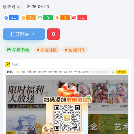
收录时间：
2026-06-03
4+
3-
3
0
1+
打开网站
琴棋书画
# 插画社区
# 绘画创作
触站