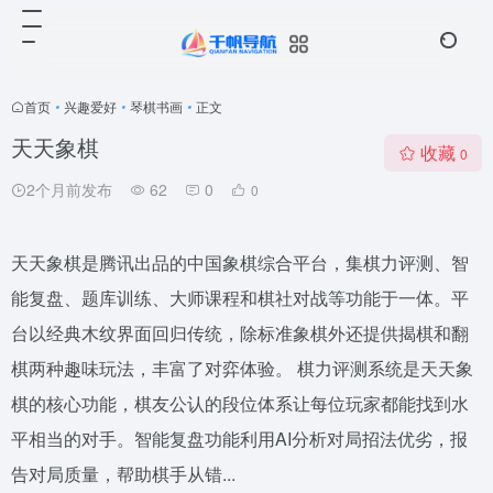
首页
•
兴趣爱好
•
琴棋书画
•
正文
天天象棋
收藏
0
2个月前发布
62
0
0
天天象棋是腾讯出品的中国象棋综合平台，集棋力评测、智
能复盘、题库训练、大师课程和棋社对战等功能于一体。平
台以经典木纹界面回归传统，除标准象棋外还提供揭棋和翻
棋两种趣味玩法，丰富了对弈体验。 棋力评测系统是天天象
棋的核心功能，棋友公认的段位体系让每位玩家都能找到水
平相当的对手。智能复盘功能利用AI分析对局招法优劣，报
告对局质量，帮助棋手从错...