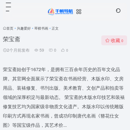
首页
•
兴趣爱好
•
琴棋书画
•
正文
荣宝斋
收藏
0
2个月前发布
59
0
0
荣宝斋始创于1672年，是拥有三百余年历史的百年文化品
牌。其官网全面展示了荣宝斋在书画经营、木版水印、文房
用品、装裱修复、书刊出版、美术教育、文创产品和拍卖等
领域的深厚积淀与最新动态。 荣宝斋的木版水印技艺和装裱
修复技艺均为国家级非物质文化遗产。木版水印以传统雕版
印刷方式再现名家书画，曾成功印制唐代名画《簪花仕女
图》等国宝级作品，其艺术价...