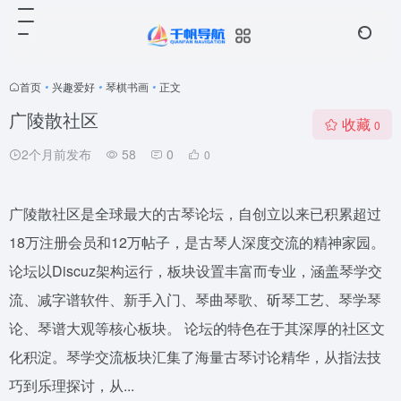
首页
•
兴趣爱好
•
琴棋书画
•
正文
广陵散社区
收藏
0
2个月前发布
58
0
0
广陵散社区是全球最大的古琴论坛，自创立以来已积累超过
18万注册会员和12万帖子，是古琴人深度交流的精神家园。
论坛以Discuz架构运行，板块设置丰富而专业，涵盖琴学交
流、减字谱软件、新手入门、琴曲琴歌、斫琴工艺、琴学琴
论、琴谱大观等核心板块。 论坛的特色在于其深厚的社区文
化积淀。琴学交流板块汇集了海量古琴讨论精华，从指法技
巧到乐理探讨，从...