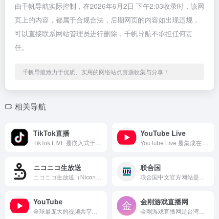
由千帆导航实际控制，在2026年6月2日 下午2:03收录时，该网
页上的内容，都属于合规合法，后期网页的内容如出现违规，
可以直接联系网站管理员进行删除，千帆导航不承担任何责
任。
千帆导航致力于优质、实用的网络站点资源收集与分享！
相关导航
TikTok直播
YouTube Live
TikTok LIVE 是嵌入式于 TikTok 应用内部的...
YouTube Live 是集成在 YouTube 平台内部...
ニコニコ生放送
联合国
ニコニコ生放送（Niconico Live）是日本弹幕视频鼻...
联合国中文官方网站是联合国在全球范围内以中文发布权威信息、文...
YouTube
金刚游戏直播网
全球最庞大的视频共享与社交媒体平台，2005 年由查德·赫利...
金刚游戏直播网是台湾本土起家的线上游戏实况直播平台，由一群游...