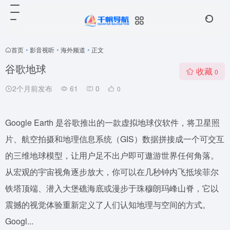
首页
•
影音视听
•
海外频道
•
正文
谷歌地球
收藏
0
2个月前发布
61
0
0
Google Earth 是谷歌推出的一款虚拟地球仪软件，将卫星照
片、航空拍摄和地理信息系统（GIS）数据拼接成一个可交互
的三维地球模型，让用户足不出户即可遨游世界任何角落。
从宏观的宇宙视角逐步放大，你可以在几秒钟内飞抵埃菲尔
铁塔顶端、潜入大堡礁海底或漫步于珠穆朗玛峰山脊，它以
震撼的视觉体验重新定义了人们认知地理与空间的方式。
Googl...