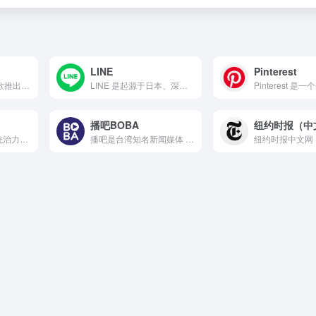
LINE
Pinterest
Google Earth 是谷歌推出的一款虚拟地球仪软件，将...
LINE 是起源于日本、深度扎根亚洲的国民级即时通讯与生活服...
播吧BOBA
纽约时报（中
Twitch 是全球最具统治力的游戏和互动直播平台，2011...
播吧是台湾知名新闻媒体 ETtoday 新闻云旗下的网络影音...