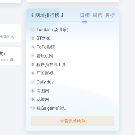
网址排行榜
日榜
周榜
月榜
Tumblr（汤博乐）
1
Pinterest 是一个全球知名的图片收藏与视觉发现平台...
BT之家
2
FoFo影院
3
文）
爱玩机网
4
纽约时报中文网（cn.nytimes.com）是美国《纽约时...
程序员在线工具
5
厂长影视
6
Daily.dev
7
高图网
8
花瓣网
9
鲲Galgame论坛
10
查看完整榜单