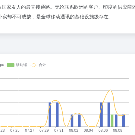
既然你这么聪明，为什么在网上赚不
1
大多数国家友人的最直接通路。无论联系欧洲的客户、印度的供应商
Cursor，即将彻底消失？
2
朴实却不可或缺，是全球移动通讯的基础设施级存在。
3
4
5
6
寒武纪：上半年暴赚23亿，下半年
7
经销商批量离场，活不起了也找不到
8
谷歌AI，杯酒释兵权
9
10