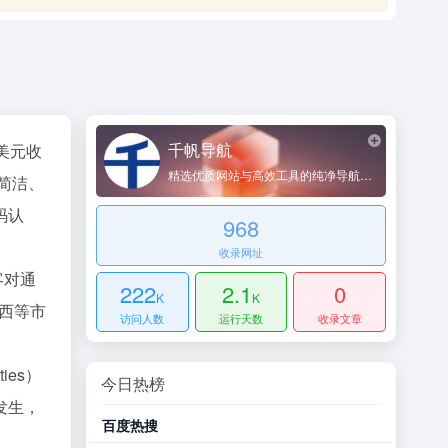
千帆导航
亿美元收
精选优质网站与高效工具的纯净导航平台
以简洁、
码认
968
收录网址
客对通
222
2.1
0
K
K
巴西等市
访问人数
运行天数
收录文章
ies）
今日热榜
发生，
百度热搜
哔哩