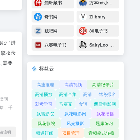
知轩藏书
万本txt小说下载网
奇书网
Zlibrary
贼吧网
80电子书
数据
"进
八零电子书
SaltyLeo 的书架
引擎收录
则需要
标签云
高速推理
高清视频
高清纪录片
高清播放
高清全集
高清
驾考报名
控制，
驾考学习
马赛克
食谱
飘雪电影网
删除，千
飘雪影院
飘花电影网
飘花播播
飘花影院
风光摄影
题库练习
l转载请注明
频道订阅
项目管理
音频格式转换