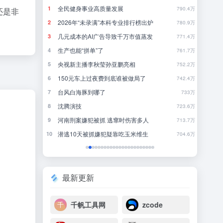
到钱？
全民健身事业高质量发展
发
1
1
166
790.4万
还是非
2026年“未录满”本科专业排行榜出炉
聪
2
2
32
780.9万
突发 | ChatGPT最强模型紧急踩刹车，奥特曼：你（Astra）吓到我了
几元成本的AI广告导致千万市值蒸发
《
3
3
40
771.4万
黄仁勋一刀下去，砍碎了全球内存股，唯独长鑫幸免于难
生产也能“拼单”了
《
4
4
37
761.7万
9点1氪｜宇树科技中签率不足长鑫十五分之一；东航宣布提前14天可免费退改票；雪佛兰将停止在华销售
央视新主播李秋莹孙亚鹏亮相
哈
5
5
31
752.2万
差价好几千，苹果官翻机爆发，「官换机」趁机套路消费者？
150元车上过夜费到底谁被做局了
犯
6
6
5
742.4万
看交付
台风白海豚到哪了
青
7
7
22
733万
方向
沈腾演技
不要
8
8
5
723.6万
河南刑案嫌犯被抓 逃窜时伤害多人
欢
9
9
9
713.7万
美国本土直播带货，长出一头 200 亿美元「巨兽」
潜逃10天被抓嫌犯疑靠吃玉米维生
当
10
10
22
704.6万
最新更新
千帆工具网
zcode