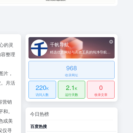
千帆导航
核心的灵
精选优质网站与高效工具的纯净导航平台
内容整理
968
图片，
收录网址
堂。月活
220
2.1
0
K
K
访问人数
运行天数
收录文章
容营销
平和。
今日热榜
色或美
百度热搜
哔哩
仅仅寻