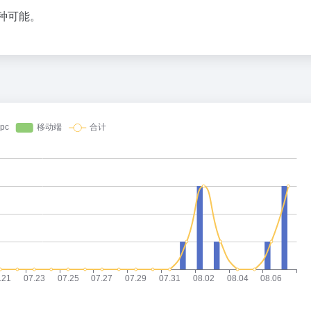
1
百种可能。
2
扎克伯格，跟DeepSeek拼了
3
星巴克卖身、库迪踩刹车，只有瑞幸
4
5
花800块钱找点罪受
6
乳企半年报预告冰火两重天：上游回
7
DeepSeek也扛不住了？API降价
8
谷歌最重要的人，离职去做的“Loop
9
23岁OpenAI天才少女，也走了
10