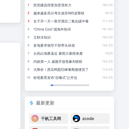
刚刚，GPT-5.6全员免费！下一代巨兽Astra打响闪电战
把党建设得更加坚强有力
当
1
1
13
790.4万
8点1氪丨DeepSeek宣布大幅涨价；贾国龙再创业，开店“天边羊多”；河南试行周五下午弹性离岗
越来越多高分考生放弃985选警校
《
2
2
15
781万
女子开一天一夜空调后二氧化碳中毒
完
3
3
14
771.4万
不敢停
“China Cool”成海外热词
你
4
4
27
761.8万
DeepSeek刚宣布涨价，小扎立马“拼命”：Meta新模型打出更低骨折价，但要一点“数据税”
立秋冷知识
5
5
14
752.2万
多地要求领导干部带头休假
《
6
6
17
742.4万
暖，下游分化
台风白海豚逼近 暴雨大暴雨来袭
还
7
7
2
733万
后又将大幅涨价
内娱第一人 戚薇开放形象AI授权
大
8
8
2
723.5万
”有多重要？
大降价！西瓜鸭梨巨峰葡萄都便宜了
欢
9
9
26
714.4万
粉笔教育发布“自曝式”公开信
10
10
3
704.5万
最新更新
千帆工具网
zcode