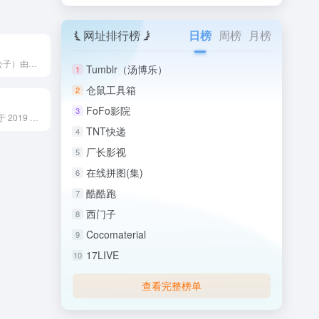
网址排行榜
日榜
周榜
月榜
Playboy（花花公子）由休·海夫纳于 1953 年创立...
Tumblr（汤博乐）
1
仓鼠工具箱
2
FoFo影院
3
华特迪士尼公司于 2019 年 11 月推出的流媒体旗舰平台...
TNT快递
4
厂长影视
5
在线拼图(集)
6
酷酷跑
7
西门子
8
Cocomaterial
9
17LIVE
10
查看完整榜单