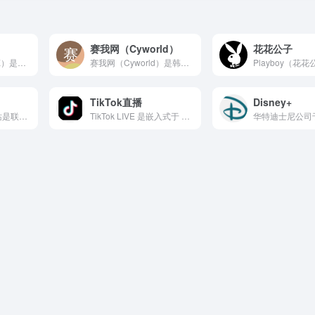
赛我网（Cyworld）
花花公子
Twitter（现更名为 X）是全球最具影响力的短内容社交媒...
赛我网（Cyworld）是韩国互联网史上的标志性社交网络平台...
TikTok直播
Disney+
联合国中文官方网站是联合国在全球范围内以中文发布权威信息、文...
TikTok LIVE 是嵌入式于 TikTok 应用内部的...