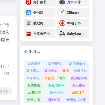
知轩藏书
万本txt小说下载网
奇书网
Zlibrary
贼吧网
80电子书
"进
擎收录
八零电子书
SaltyLeo 的书架
则需要
标签云
高速推理
高清视频
高清纪录片
控制，在
高清播放
高清全集
高清
驾考报名
除，千帆
驾考学习
马赛克
食谱
飘雪电影网
飘雪影院
飘花电影网
飘花播播
l转载请注明
飘花影院
风光摄影
题库练习
频道订阅
项目管理
音频格式转换