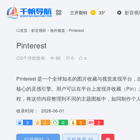
影音视
兰开斯特
33°
首页
•
影音视听
•
海外频道
•
Pinterest
Pinterest
2个月前发布
86
0
0
Pinterest 是一个全球知名的图片收藏与视觉发现平台
核心的灵感引擎。用户可以在平台上发现并收藏（Pin）
程，将这些内容整理到不同的主题图板中，如同制作个人数字剪贴
收录时间：
2026-06-01
3
3-
0
0
2
打开网站
手机查看