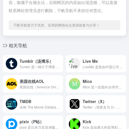
容，都属于合规合法，后期网页的内容如出现违规，可以直接
联系网站管理员进行删除，千帆导航不承担任何责任。
千帆导航致力于优质、实用的网络站点资源收集与分享！
相关导航
Tumblr（汤博乐）
Live Me
Tumblr 是一种介于博客和社交媒体之间的轻博客平台，20...
LiveMe 是曾由中国公司猎豹移动推出、后由美国投资方接手...
美国在线AOL
Mico
美国在线（America Online，简称 AOL）是互联...
Mico 是一款面向全球市场的移动社交与直播平台，主打“基于...
TMDB
Twitter（X）
全称 The Movie Database，是一个由社区共同...
Twitter（现更名为 X）是全球最具影响力的短内容社交媒...
pixiv（P站）
Kick
pixiv 是日本乃至亚洲最具代表性的艺术家与同人创作者交流...
Kick 是由澳大利亚博彩及在线娱乐大亨 Ed Craven...