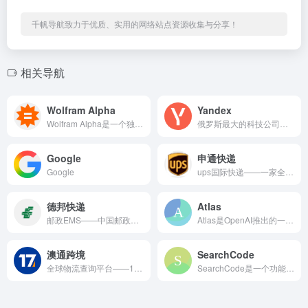
千帆导航致力于优质、实用的网络站点资源收集与分享！
相关导航
Wolfram Alpha
Yandex
Wolfram Alpha是一个独特的计算知识引擎，而非传统意义上的网页链接搜索引擎。它基于庞大的内置算法、模型和科学数据，直接对用户的问题进行计算并生成结构化答案。用户输入诸如“人口密度”、“微积分求解”或“化学反应式”等查询时，它能返回精确的数据图表、公式和可视化结果，而非普通网页列表。它广泛应用于数学、物理、工程、统计学和金融等领域，是学生、研究人员和分析师用于数据计算和知识验证的强大工具。
俄罗斯最大的科技公司旗下的搜索引擎，提供网页、图片、视频、地图等多元服务，在俄语地区占据主导地位[citation:1][citation:4][citation:7]
Google
申通快递
Google
ups国际快递——一家全球领先的快递和物流服务提供商。 up...
德邦快递
Atlas
邮政EMS——中国邮政速递物流。 邮政EMS是快递物流领域的...
Atlas是OpenAI推出的一款AI驱动的浏览器工具，旨在通过集成先进的AI模型来改变用户的网页浏览和信息交互方式。它能够理解复杂的查询，总结长篇文章，并提供智能化的网页内容交互体验，代表了下一代浏览器的探索方向。与传统搜索引擎不同，它更侧重于AI代理与信息的深度互动。目前该产品可能仍处于早期或特定测试阶段。
澳通跨境
SearchCode
全球物流查询平台——17TRACK是一款全球物流查询平台，专...
SearchCode是一个功能强大的源代码搜索引擎，专注于帮助开发者从整个互联网的公开代码中查找所需信息。它聚合了包括GitHub、GitLab、Bitbucket、SourceForge和Google Code在内的多个主流代码托管平台和版本控制系统中的海量代码库。用户可以通过简单的关键词或高级查询语法，快速搜索到相关的函数定义、代码示例和API使用案例。这个工具极大地便利了程序员的学习、调试和开发工作，是查找代码参考和最佳实践的利器。