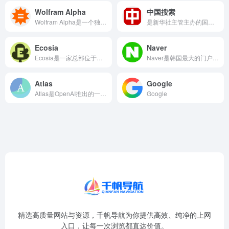
Wolfram Alpha
中国搜索
Wolfram Alpha是一个独特的计算知识引擎，而非传统意义上的网页链接搜索引擎。它基于庞大的内置算法、模型和科学数据，直接对用户的问题进行计算并生成结构化答案。用户输入诸如“人口密度”、“微积分求解”或“化学反应式”等查询时，它能返回精确的数据图表、公式和可视化结果，而非普通网页列表。它广泛应用于数学、物理、工程、统计学和金融等领域，是学生、研究人员和分析师用于数据计算和知识验证的强大工具。
是新华社主管主办的国家搜索平台、中央新闻网站、信息科技企业“国家队”，于2014年2月由中央七大主要新闻单位联合设立。作为国家高新技术企业，中国搜索坚持“国家站位、搜索定位、科学品位、市场地位”，致力于以中国观点、中国算法，重组服务于中国式现代化的数据和信息。
Ecosia
Naver
Ecosia是一家总部位于德国的社会企业，其运营的搜索引擎将高达80%的广告收入用于全球植树造林项目。在搜索体验上，Ecosia主要与必应合作提供高质量的搜索结果，并同时强调用户隐私保护，对搜索进行加密且不创建永久性的个人数据档案。用户在使用Ecosia进行日常搜索时，其广告点击所产生的收益会直接转化为对环保项目的资助。这种将日常网络行为与全球可持续发展目标相结合的模式，吸引了大量具有环保意识的用户。
Naver是韩国最大的门户网站和搜索引擎，以其高度本土化的服务和独特的内容生态而著称。Naver的核心优势在于其知识型产品，如“知识iN”（类似百度知道）和Cafe（社区论坛），这些功能深度融入韩国民众的日常生活。其搜索结果极大地依赖于自身生态内生成的高质量内容，而非仅仅抓取外部网页。对于想要了解韩国文化、学习韩语或研究韩国社会动态的用户而言，Naver提供了比通用搜索引擎更深入、更准确的本地化信息。
Atlas
Google
Atlas是OpenAI推出的一款AI驱动的浏览器工具，旨在通过集成先进的AI模型来改变用户的网页浏览和信息交互方式。它能够理解复杂的查询，总结长篇文章，并提供智能化的网页内容交互体验，代表了下一代浏览器的探索方向。与传统搜索引擎不同，它更侧重于AI代理与信息的深度互动。目前该产品可能仍处于早期或特定测试阶段。
Google
精选高质量网站与资源，千帆导航为你提供高效、纯净的上网
入口，让每一次浏览都直达价值。