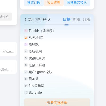
频道订阅
项目管理
音频格式转换
l转载请注明
网址排行榜
日榜
周榜
月榜
Tumblr（汤博乐）
1
FoFo影院
2
酷酷跑
3
爱玩机网
禾川科技 HCFA（hcfa.cn）专注于工业自动化产品的研...
4
腾讯纪录片
5
仓鼠工具箱
6
Rose.ai 是一个利用AI人工智能，消除寻找、清洗、可视...
鲲Galgame论坛
7
贝加莱
8
5nd音乐网
9
Storytale
10
查看完整榜单