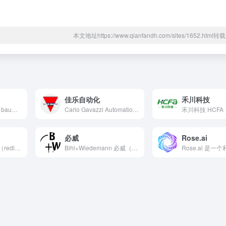
本文地址https://www.qianfandh.com/sites/1652.htm
佳乐自动化
禾川科技
Baumüller 包米勒（baumueller.com）电...
Carlo Gavazzi Automation Compo...
必威
Rose.ai
Red Lion 红狮控制（redlion.cn）通过工业自...
Bihl+Wiedemann 必威（bihl-wiedema...