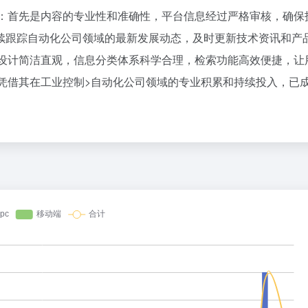
百度热搜
方面：首先是内容的专业性和准确性，平台信息经过严格审核，确保
8点1氪丨长鑫拒绝苹果压价，坚持报价高于三星电子、SK海力士；宇树科技开启科创板IPO初步询价；韩国宣布进入“国家灾难状态”
把党建设得更加坚强有力
1
37
续跟踪自动化公司领域的最新发展动态，及时更新技术资讯和产
突发：谷歌AI一夜巨震，Gemini换帅，首席科学家带三个大牛出走创业
多地要求领导干部带头休假
2
17
界面设计简洁直观，信息分类体系科学合理，检索功能高效便捷，让
飞书并入豆包、千问办公整合，大厂AI大战从“赛马”到“合兵”？
10年前救人上央视的小伙抗洪牺牲
3
32
门子凭借其在工业控制>自动化公司领域的专业积累和持续投入，已
跟DeepSeek拼了
“China Cool”成海外热词
4
7
长鑫拒绝苹果压价，价格不低于三星SK海力士，苹果失去了议价权
宇树科技 打新
5
3
身、库迪踩刹车，只有瑞幸不敢停
U17国足1分钟轰2球
6
24
一条好汉
父母为陪女儿在大学食堂承包档口2
7
20
没有OpenAI？
台风白海豚登陆地点更新
8
27
报预告冰火两重天：上游回暖，下游分化
宇树科技发行价格150.80元/股
9
2
的人，离职去做的“Loop”有多重要？
吉林一“温度计大楼”读数爆表
10
20