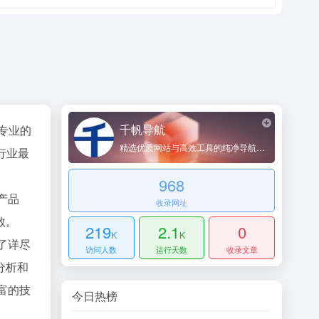
千帆导航
其专业的
精选优质网站与高效工具的纯净导航平台
行业最
968
产品
收录网址
数。
219
2.1
0
K
K
了详尽
访问人数
运行天数
收录文章
分析和
富的技
今日热榜