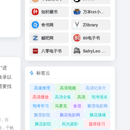
知轩藏书
万本txt小说下载网
奇书网
Zlibrary
贼吧网
80电子书
八零电子书
SaltyLeo 的书架
"进
标签云
收录以
需要找
高速推理
高清视频
高清纪录片
高清播放
高清全集
高清
驾考报名
驾考学习
马赛克
食谱
飘雪电影网
飘雪影院
飘花电影网
飘花播播
制，在
飘花影院
风光摄影
题库练习
除，千帆