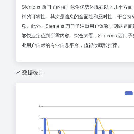
36氪
Siemens 西门子的核心竞争优势体现在以下几个
1
料的可靠性。其次是信息的全面性和及时性，平台持
2
息。此外，Siemens 西门子注重用户体验，网站
3
够快速定位到所需内容。综合来看，Siemens 西
扎克伯格，
4
业用户信赖的专业信息平台，值得收藏和推荐。
5
星巴克卖
6
携程还是
7
数据统计
欧洲为什么
8
乳企半年
9
谷歌最重要
10