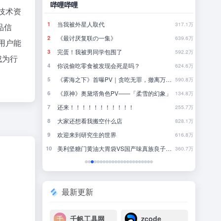
哔哩哔哩
豆瓣
技术资
当我被外星人取代
林
1
1
790.4万
317.1万
品信
《最讨厌复联の一集》
行
2
2
780.9万
639.6万
用户能
完蛋！我被男同学包围了
来
3
3
771.3万
592.2万
成为行
你说偷吃零食被发现会死是吗？
4
4
761.9万
624.6万
《雾海之下》首曝PV｜贪吃无罪，撤离万岁！
近一
5
5
752.4万
590.8万
《原神》奥黛塔角色PV——「柔雪的幻象」
一
6
6
742.5万
134.8万
年
还来！！！！！！！！！！！
把
7
7
733.1万
255.7万
大家还想看我搬空什么店
我
8
8
723.5万
828.1万
欢迎来到研究生的世界
国内
9
9
713.8万
616.8万
美利坚糖门黄油大胃袋VS国产味真族良子板面长老
去
10
10
704.9万
360.7万
最新更新
千帆工具网
zcode