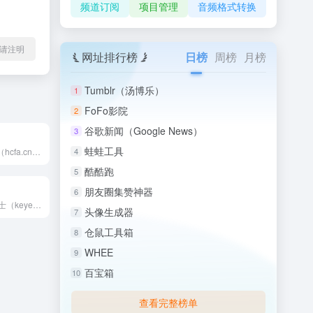
频道订阅
项目管理
音频格式转换
l转载请注明
网址排行榜
日榜
周榜
月榜
Tumblr（汤博乐）
1
FoFo影院
2
谷歌新闻（Google News）
3
蛙蛙工具
禾川科技 HCFA（hcfa.cn）专注于工业自动化产品的研...
4
酷酷跑
5
朋友圈集赞神器
6
KEYENCE 基恩士（keyence.com.cn）不断推...
头像生成器
7
仓鼠工具箱
8
WHEE
9
百宝箱
10
查看完整榜单