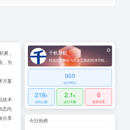
千帆导航
术积累，
精选优质网站与高效工具的纯净导航平台
讯，为
968
术方案
收录网址
218
2.1
0
K
K
品技术
访问人数
运行天数
收录文章
动态内
验分享
今日热榜