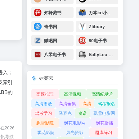
知轩藏书
万本txt小说下载网
奇书网
Zlibrary
贼吧网
80电子书
八零电子书
SaltyLeo 的书架
"进入；
标签云
及索引
BB的
高速推理
高清视频
高清纪录片
高清播放
高清全集
高清
驾考报名
驾考学习
马赛克
食谱
飘雪电影网
飘雪影院
飘花电影网
飘花播播
2026
飘花影院
风光摄影
题库练习
千帆导航