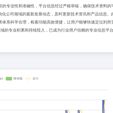
百度热搜
内容的专业性和准确性，平台信息经过严格审核，确保技术资料的
00倍，梁文锋把Claude拉进“斩杀线”
中国经济展现强大韧性和活力
1
53
动化公司领域的最新发展动态，及时更新技术资讯和产品信息。
8点1氪丨长鑫拒绝苹果压价，坚持报价高于三星电子、SK海力士；宇树科技开启科创板IPO初步询价；韩国宣布进入“国家灾难状态”
“银行午休1.5小时”留个窗口行不行
2
24
分类体系科学合理，检索功能高效便捷，让用户能够快速定位到所
AI终于能自己花钱了，曾让半个互联网崩溃的公司，给Agent做了个支付宝
死刑改死缓当事人：已付出沉重代价
3
25
领域的专业积累和持续投入，已成为行业用户信赖的专业信息平
突发：谷歌AI一夜巨震，Gemini换帅，首席科学家带三个大牛出走创业
高温热浪来袭 这些地方需注意
4
9
震撼，马斯克联手老黄扔出星际大脑！AI算力中心射上天
美国退回1000亿美元关税
5
43
被谁赚走了？
李亚鹏向地铁吐血女孩捐99999元
6
32
仅剩90天，中国人曾向往的欧洲神话国度不给我们免签了
骗走200万元后男子躲进深山13年
7
2
么把50%的时间给了Seed？
董路致歉：泰国10岁黑人父母是伪
8
14
千万别随便跟 AI 掏心窝子，斯坦福研究揭露了一个扎心真相
广东或将迎来“空调外机”
9
2
OpenAI连破10道数学难题，Fable 24小时「复现」5道
DeepSeek API即将大幅涨价
10
7