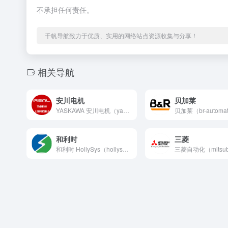
不承担任何责任。
千帆导航致力于优质、实用的网络站点资源收集与分享！
相关导航
安川电机
贝加莱
YASKAWA 安川电机（yaskawa.com.cn）安川...
和利时
三菱
和利时 HollySys（hollysys.com）中国领先...