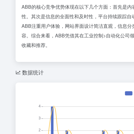
36氪
ABB的核心竞争优势体现在以下几个方面：首先是
成本拉低1
1
性。其次是信息的全面性和及时性，平台持续跟踪自
2
ABB注重用户体验，网站界面设计简洁直观，信息
3
容。综合来看，ABB凭借其在工业控制>自动化公司
4
收藏和推荐。
5
AI的钱，
6
7
数据统计
张一鸣为什
8
9
10