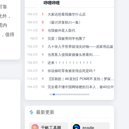
哔哩哔哩
豆瓣
可靠
大家还想看我搬空什么店
近一
1
1
790.5万
729.1万
此外，
《最讨厌复联の一集》
一
2
2
780.9万
590.2万
需内
当我被外星人取代
把
3
3
771.4万
291.3万
台，值得
完蛋！我被男同学包围了
我
4
4
762万
477.5万
几十块入手世界级顶尖好物——居家用品篇
国内
5
5
752.3万
456.1万
当黑客入侵我家摄像头将看到……
去
6
6
742.5万
501.8万
还来！！！！！！！！！！！
失
7
7
732.8万
236.2万
造的
你说偷吃零食被发现会死是吗？
这
8
8
723.2万
526.2万
【苏新皓｜4K直拍】POWER 直拍｜梦寐以求·演唱会
有
9
9
713.9万
110万
完全看不懂中国网络梗的日本人，被40位中国人一人一句写出了一首神曲
关
10
10
704.4万
357万
最新更新
千帆工具网
zcode