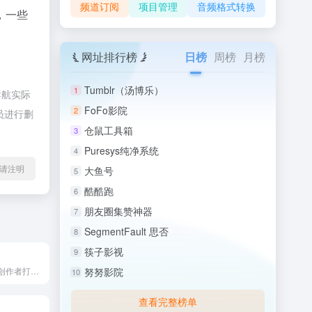
频道订阅
项目管理
音频格式转换
，一些
网址排行榜
日榜
周榜
月榜
Tumblr（汤博乐）
1
导航实际
FoFo影院
2
员进行删
仓鼠工具箱
3
Puresys纯净系统
4
l转载请注明
大鱼号
5
酷酷跑
6
朋友圈集赞神器
7
SegmentFault 思否
8
筷子影视
9
抖音官方为内容创作者打造的一站式运营管理平台，能帮助创作者从...
努努影院
10
查看完整榜单