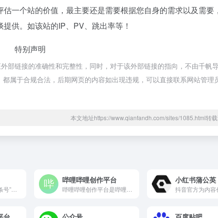
评估一个站的价值，最主要还是需要根据您自身的需求以及需要
提供。如该站的IP、PV、跳出率等！
特别声明
证外部链接的准确性和完整性，同时，对于该外部链接的指向，不由千帆
的内容，都属于合规合法，后期网页的内容如出现违规，可以直接联系网站管理
本文地址https://www.qianfandh.com/sites/1085.htm
哔哩哔哩创作平台
小红书蒲公英
字节跳动旗下的“头条号”创作者平台，主要供内容创作者、企业或...
哔哩哔哩创作平台是哔哩哔哩（B站）为内容创作者打造的一站式管...
平台
公众号
百度贴吧