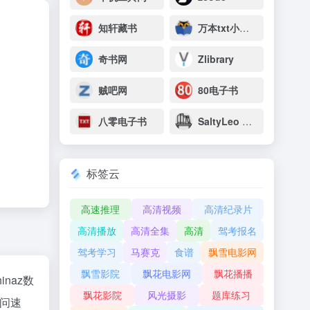
知轩藏书
万本txt小说下载网
奇书网
Zlibrary
贼吧网
80电子书
八零电子书
SaltyLeo 的书架
标签云
高速推理
高清视频
高清纪录片
高清播放
高清全集
高清
驾考报名
驾考学习
马赛克
食谱
飘雪电影网
飘雪影院
飘花电影网
飘花播播
hinaz数
飘花影院
风光摄影
题库练习
问速