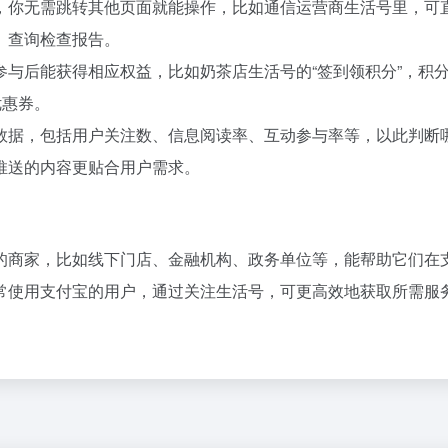
，你无需跳转其他页面就能操作，比如通信运营商生活号里，可
百度热搜
、查询检查报告。
刚刚，GPT-5.6全员免费！下一代巨兽Astra打响闪电战
奋力开创中国式现代化建设新局面
1
45
参与后能获得相应权益，比如奶茶店生活号的“签到领积分”，积
8点1氪丨DeepSeek宣布大幅涨价；贾国龙再创业，开店“天边羊多”；河南试行周五下午弹性离岗
飞机票免费退改真的来了
2
27
优惠券。
钱找点罪受
台风白海豚已进入24小时警戒线
3
48
数据，包括用户关注数、信息阅读率、互动参与率等，以此判断
I 音箱：果味设计，但比苹果多走一步
未来五年中国民航重磅规划出炉
4
3
健身房里，泡满了待业的年轻人
胡彦斌获《歌手2026》歌王
5
16
推送的内容更贴合用户需求。
OpenAI首款AI硬件，为什么是个没有屏幕的「甜甜圈」
拼豆有多火 一公里内能有40家店
6
17
了豆包的方向盘
被深圳街头大爷吹奏谋生戳中了
7
12
X对手破产了
《去你的岛》 观众哭崩
8
32
的商家，比如线下门店、金融机构、政务单位等，能帮助它们在
齐下场，AI办公超级入口争夺战全面打响
美股存储板块集体大跌
9
2
常使用支付宝的用户，通过关注生活号，可更高效地获取所需服
别“价格屠夫”
百花奖开幕式 刘浩存独舞
10
20