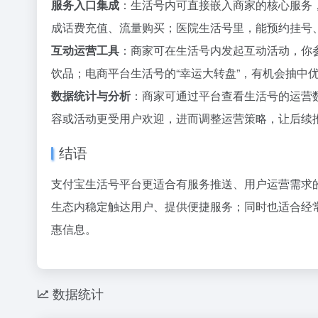
服务入口集成
：生活号内可直接嵌入商家的核心服务
36氪
成话费充值、流量购买；医院生活号里，能预约挂号
1
互动运营工具
：商家可在生活号内发起互动活动，你
2
饮品；电商平台生活号的“幸运大转盘”，有机会抽中
花800块
3
数据统计与分析
：商家可通过平台查看生活号的运营
OpenA
4
24小时
5
容或活动更受用户欢迎，进而调整运营策略，让后续
6
结语
赵祺握住
7
Space
8
支付宝生活号平台更适合有服务推送、用户运营需求
五路玩家
9
生态内稳定触达用户、提供便捷服务；同时也适合经
梁文锋，告
10
惠信息。
数据统计