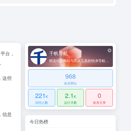
千帆导航
务平台，
精选优质网站与高效工具的纯净导航平台
现
968
，这些
收录网址
221
2.1
0
K
K
访问人数
运行天数
收录文章
，信息
今日热榜