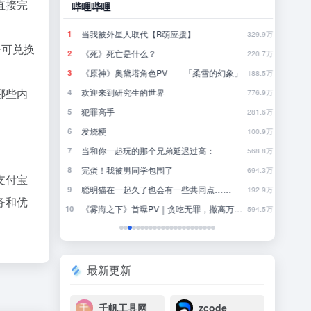
直接完
哔哩哔哩
豆瓣
当我被外星人取代【B萌应援】
怎
1
1
790.4万
329.9万
分可兑换
《死》死亡是什么？
你
2
2
780.9万
220.7万
《原神》奥黛塔角色PV——「柔雪的幻象」
一
3
3
771.5万
188.5万
哪些内
欢迎来到研究生的世界
4
4
761.7万
776.9万
犯罪高手
林
5
5
752.1万
281.6万
发烧梗
行
6
6
742.7万
100.9万
当和你一起玩的那个兄弟延迟过高：
来
7
7
733.3万
568.8万
完蛋！我被男同学包围了
8
8
723.5万
694.3万
支付宝
聪明猫在一起久了也会有一些共同点……
近一
9
9
713.7万
192.9万
务和优
《雾海之下》首曝PV｜贪吃无罪，撤离万岁！
一
10
10
704.5万
594.5万
最新更新
千帆工具网
zcode