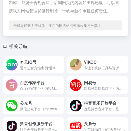
内容，都属于合规合法，后期网页的内容如出现违规，可以直
接联系网站管理员进行删除，千帆导航不承担任何责任。
千帆导航致力于优质、实用的网络站点资源收集与分享！
相关导航
奇艺iQ号
VIKOC
爱奇艺官方推出的“爱奇艺号”创作者平台，主要服务于内容创作者...
专注于视频工具与资源整合的在线平台 从日常制作短视频需要剪辑...
百度作家平台
网易号
百度作家平台为内容创作者和运营人员提供了全方位的工具和服务支...
网易号是网易旗下为内容创作者、企业或机构提供的内容发布与运营...
公众号
抖音音乐开放平台
微信公众平台（mp.weixin.qq.com）是腾讯为自媒...
这是抖音音乐平台，是抖音官方推出的一站式音乐服务平台。它既是...
抖音创作服务平台
头条号
抖音创作服务平台是千帆导航收录的新媒运营-媒体平台分类下的优质网站。该平台在各自领域具有一定的知名度和影响力，长期为用户提供专业、便捷的服务，积累了良好的用户口碑与市场认可。 作为新媒体运营的得力助手，抖音创作服务平台为内容创作者和运营人员提供了全方位的工具和服务支持，覆盖了新媒体运营的核心环节。
字节跳动旗下的“头条号”创作者平台，主要供内容创作者、企业或...