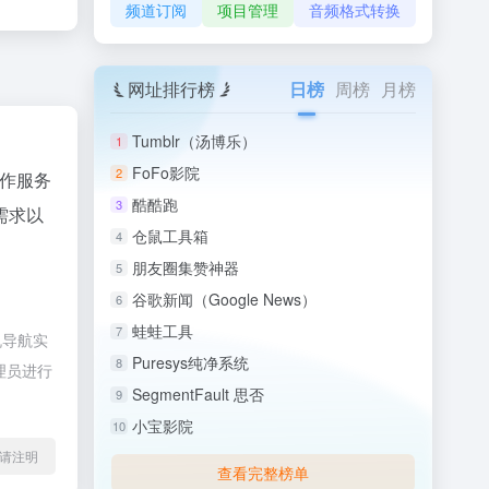
频道订阅
项目管理
音频格式转换
网址排行榜
日榜
周榜
月榜
Tumblr（汤博乐）
1
FoFo影院
2
作服务
酷酷跑
3
需求以
仓鼠工具箱
4
朋友圈集赞神器
5
谷歌新闻（Google News）
6
蛙蛙工具
7
帆导航实
Puresys纯净系统
8
理员进行
SegmentFault 思否
9
小宝影院
10
l转载请注明
查看完整榜单