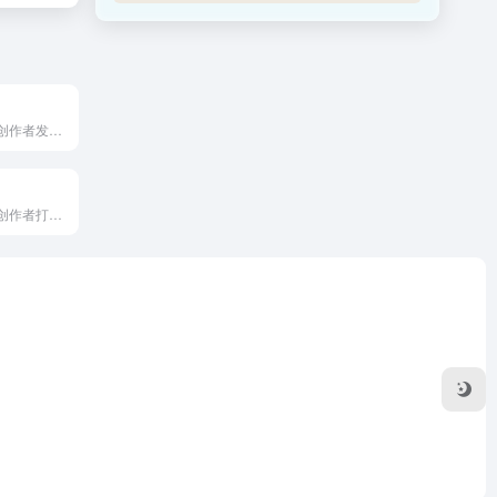
搜狐旗下供内容创作者发布、管理和运营内容的专业平台，也就是常...
抖音官方为内容创作者打造的一站式运营管理平台，能帮助创作者从...