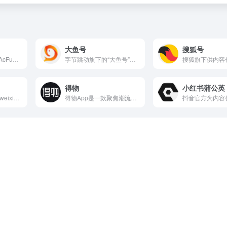
大鱼号
搜狐号
acfun创作者平台是AcFun（即A站，国内早期二次元视频...
字节跳动旗下的“大鱼号”官方管理平台，主要为内容创作者提供账...
得物
小红书蒲公英
微信公众平台（mp.weixin.qq.com）是腾讯为自媒...
得物App是一款聚焦潮流消费领域的平台，主要围绕年轻人喜爱的...