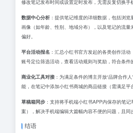
修改笔记发布时间或设置定时发布，无需反复切换手
36氪
既然你这
1
数据中心分析
：提供笔记维度的详细数据，包括浏览
2
画像（如年龄、性别、地域分布），以及笔记的流量
Space
3
偏好。
赵祺握住
4
5
平台活动报名
：汇总小红书官方发起的各类创作活动
6
账号定位筛选活动，查看活动规则与奖励，符合条件
这届大学
7
Curso
8
商业化工具对接
：为满足条件的博主开放“品牌合作人
9
能，在笔记中添加小红书商城的商品链接（需满足平
几十万人在
10
草稿箱同步
：支持将手机端小红书APP内保存的笔
案），解决手机端编辑大篇幅内容不便的问题，且同
结语