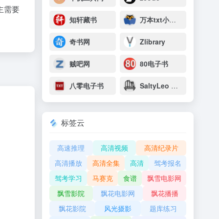
主需要
知轩藏书
万本txt小说下载网
奇书网
Zlibrary
贼吧网
80电子书
八零电子书
SaltyLeo 的书架
标签云
高速推理
高清视频
高清纪录片
高清播放
高清全集
高清
驾考报名
驾考学习
马赛克
食谱
飘雪电影网
飘雪影院
飘花电影网
飘花播播
飘花影院
风光摄影
题库练习