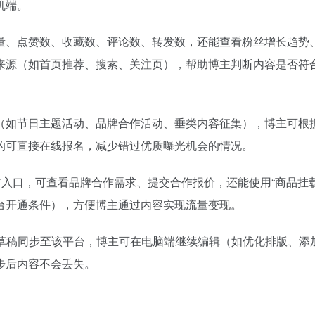
机端。
百度热搜
么聪明，为什么在网上赚不到钱？
总书记心系全民健身
1
61
量、点赞数、收藏数、评论数、转发数，还能查看粉丝增长趋势
OpenAI首款AI硬件，为什么是个没有屏幕的「甜甜圈」
白海豚将正面袭击贯穿浙江
2
19
来源（如首页推荐、搜索、关注页），帮助博主判断内容是否符
X对手破产了
公务员医生休假了 窗口谁来值班
3
37
了豆包的方向盘
今年第二强台风将带来多大影响
4
22
突发 | ChatGPT最强模型紧急踩刹车，奥特曼：你（Astra）吓到我了
美国AI开始攻击真人了
5
24
（如节日主题活动、品牌合作活动、垂类内容征集），博主可根
9点1氪｜宇树科技中签率不足长鑫十五分之一；东航宣布提前14天可免费退改票；雪佛兰将停止在华销售
新疆女孩在天津偶遇支教老师哭红眼
6
19
的可直接在线报名，减少错过优质曝光机会的情况。
新生，快买不起电脑了
搬家报价570元 要5060元才肯上楼
7
7
r，即将彻底消失？
Kimi K3也失控了
8
17
”入口，可查看品牌合作需求、提交合作报价，还能使用“商品挂载
被DeepSeek调用量碾压三倍，GPT-5.6终于免费了
胖东来历史最悠久的门店之一将闭店
9
3
台开通条件），方便博主通过内容实现流量变现。
线的游戏，居然是AI“山寨”的？
韩国足协为性贿赂丑闻致歉
10
13
记草稿同步至该平台，博主可在电脑端继续编辑（如优化排版、添
步后内容不会丢失。