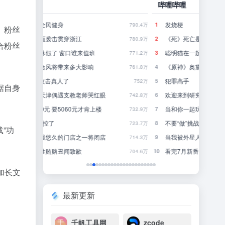
哔哩哔哩
豆瓣
发烧梗
怎
1
1
790.4万
157.9万
、粉丝
《死》死亡是什么？
你
2
2
780.9万
243.7万
合粉丝
聪明猫在一起久了也会有一些共同点……
一
3
3
771.2万
301.2万
《原神》奥黛塔角色PV——「柔雪的幻象」
4
4
761.8万
195.8万
犯罪高手
林
5
5
752万
295.2万
据自身
欢迎来到研究生的世界
行
6
6
742.8万
815万
当和你一起玩的那个兄弟延迟过高：
来
7
7
732.9万
609.3万
不要“做”挑战？（第二十一期）
8
8
723.7万
190.9万
”功
当我被外星人取代【B萌应援】
近一
9
9
714.3万
331.7万
看完7月新番，我走火入魔！浑身燥热！【泛式】
一
10
10
704.6万
162.3万
加长文
最新更新
千帆工具网
zcode