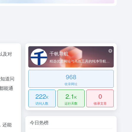
千帆导航
以及对
精选优质网站与高效工具的纯净导航平台
968
不知道问
收录网址
都能通
222
2.1
0
K
K
访问人数
运行天数
收录文章
今日热榜
，还能