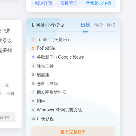
频道订阅
项目管理
音频格式转换
网址排行榜
日榜
周榜
月榜
"进
Tumblr（汤博乐）
收录以
1
FoFo影院
2
需要找
谷歌新闻（Google News）
3
蛙蛙工具
4
酷酷跑
5
仓鼠工具箱
6
制，在
朋友圈集赞神器
7
除，千帆
铜钟
8
Windows XP网页英文版
9
l转载请注明
厂长影视
10
查看完整榜单