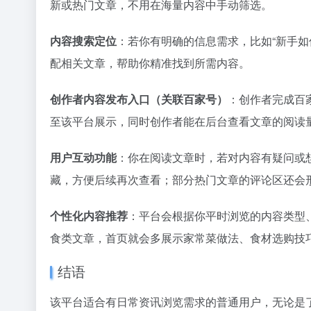
新或热门文章，不用在海量内容中手动筛选。
36氪
1
内容搜索定位
：若你有明确的信息需求，比如“新手如
2
配相关文章，帮助你精准找到所需内容。
3
扎克伯格，
4
创作者内容发布入口（关联百家号）
：创作者完成百
5
至该平台展示，同时创作者能在后台查看文章的阅读
星巴克卖
6
携程还是
7
用户互动功能
：你在阅读文章时，若对内容有疑问或
欧洲为什么
8
藏，方便后续再次查看；部分热门文章的评论区还会
乳企半年
9
谷歌最重要
10
个性化内容推荐
：平台会根据你平时浏览的内容类型
食类文章，首页就会多展示家常菜做法、食材选购技
结语
该平台适合有日常资讯浏览需求的普通用户，无论是