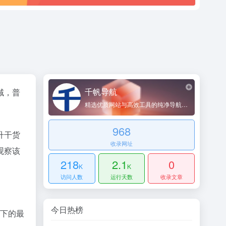
千帆导航
域，普
精选优质网站与高效工具的纯净导航平台
968
升干货
收录网址
观察该
218
2.1
0
K
K
访问人数
运行天数
收录文章
今日热榜
域下的最