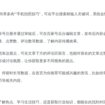
百度热搜
8点1氪丨长鑫拒绝苹果压价，坚持报价高于三星电子、SK海力士；宇树科技开启科创板IPO初步询价；韩国宣布进入“国家灾难状态”
把党建设得更加坚强有力
1
37
何养多肉”“手机拍照技巧”，可在平台搜索框输入关键词，系统会
突发：谷歌AI一夜巨震，Gemini换帅，首席科学家带三个大牛出走创业
多地要求领导干部带头休假
2
17
飞书并入豆包、千问办公整合，大厂AI大战从“赛马”到“合兵”？
10年前救人上央视的小伙抗洪牺牲
3
32
跟DeepSeek拼了
“China Cool”成海外热词
4
7
家号注册并通过审核后，可在百家号后台编辑文章，发布后内容
长鑫拒绝苹果压价，价格不低于三星SK海力士，苹果失去了议价权
宇树科技 打新
5
3
量、点赞数、评论数等数据，了解内容传播效果。
身、库迪踩刹车，只有瑞幸不敢停
U17国足1分钟轰2球
6
24
一条好汉
父母为陪女儿在大学食堂承包档口2
7
20
想表达观点，可在文章下方的评论区留言，也能对喜欢的文章点
没有OpenAI？
台风白海豚登陆地点更新
8
27
形成讨论氛围，让你获取更多不同视角的观点。
报预告冰火两重天：上游回暖，下游分化
宇树科技发行价格150.80元/股
9
2
的人，离职去做的“Loop”有多重要？
吉林一“温度计大楼”读数爆表
10
20
、停留时长等数据，在首页为你推荐可能感兴趣的资讯，比如你
巧等相关内容。
了解热点、学习生活技巧，还是获取行业知识，都能在此找到对