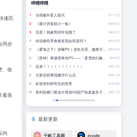
哔哩哔哩
豆瓣
当我被外星人取代
林
1
1
790.4万
317.1万
快速匹
《最讨厌复联の一集》
行
2
2
780.9万
639.6万
完蛋！我被男同学包围了
来
3
3
771.3万
592.2万
你说偷吃零食被发现会死是吗？
4
4
761.9万
624.6万
会同步
《雾海之下》首曝PV｜贪吃无罪，撤离万岁！
近一
5
5
752.4万
590.8万
《原神》奥黛塔角色PV——「柔雪的幻象」
一
6
6
742.5万
134.8万
年
还来！！！！！！！！！！！
把
7
7
733.1万
255.7万
赞、收
大家还想看我搬空什么店
我
8
8
723.5万
828.1万
欢迎来到研究生的世界
国内
9
9
713.8万
616.8万
美利坚糖门黄油大胃袋VS国产味真族良子板面长老
去
10
10
704.9万
360.7万
常看美
最新更新
应内
千帆工具网
zcode