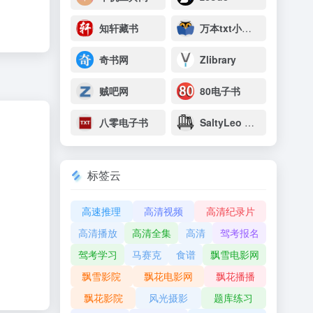
知轩藏书
万本txt小说下载网
奇书网
Zlibrary
贼吧网
80电子书
八零电子书
SaltyLeo 的书架
标签云
高速推理
高清视频
高清纪录片
高清播放
高清全集
高清
驾考报名
驾考学习
马赛克
食谱
飘雪电影网
飘雪影院
飘花电影网
飘花播播
飘花影院
风光摄影
题库练习