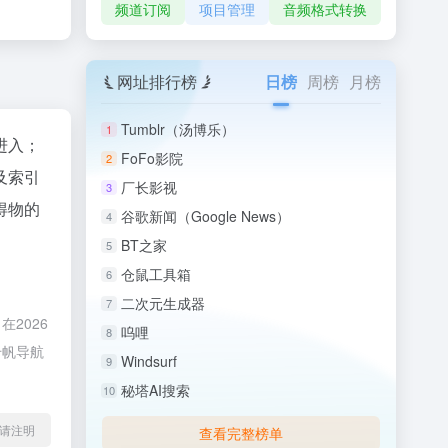
频道订阅
项目管理
音频格式转换
网址排行榜
日榜
周榜
月榜
Tumblr（汤博乐）
1
进入；
FoFo影院
2
及索引
厂长影视
3
得物的
谷歌新闻（Google News）
4
BT之家
5
仓鼠工具箱
6
二次元生成器
7
2026
呜哩
8
千帆导航
Windsurf
9
秘塔AI搜索
10
l转载请注明
查看完整榜单