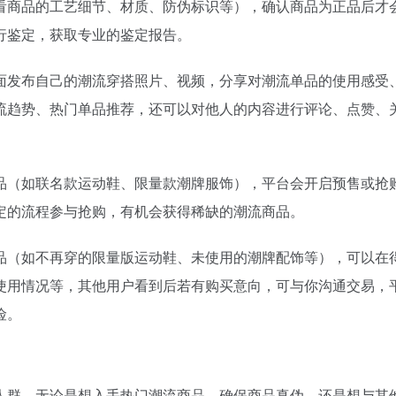
看商品的工艺细节、材质、防伪标识等），确认商品为正品后才
百度热搜
行鉴定，获取专业的鉴定报告。
赚钱的技能是什么？不是 AI
构建更高水平的全民健身公共服务体
1
53
什么反对蒸馏？
台风白海豚在浙江玉环沿海登陆
2
66
面发布自己的潮流穿搭照片、视频，分享对潮流单品的使用感受
苹果国行AI突然发布，首次官宣牵手阿里，Mac用上千问了
中国第1高楼阻尼器摆动明显
3
12
流趋势、热门单品推荐，还可以对他人的内容进行评论、点赞、
方块，是我今年最想要的智能戒指
首个全国产10万卡AI超集群投用
4
3
最前线|中科慧思发布三款灵巧手产品，要从“抓取”走向真实场景作业
年仅23岁 夏士远空降时坠地牺牲
5
4
要颠覆EUV光刻机？
巨浪拍岸！直击台风白海豚登陆现场
6
17
品（如联名款运动鞋、限量款潮牌服饰），平台会开启预售或抢
腾讯想填补国内射击空白
“老头乐”为啥禁不掉
7
10
定的流程参与抢购，有机会获得稀缺的潮流商品。
I用1年时间证明，你并不用为AI换浏览器
男孩被浪卷走 台风过境才能海上搜
8
19
里提了一个醒
儿子去世老人要查孙子血缘儿媳拒绝
9
7
品（如不再穿的限量版运动鞋、未使用的潮牌配饰等），可以在
OpenAI高管：Codex这样的Harness，也就再火俩月
日本火山喷发 天空瞬间一片漆黑
10
12
使用情况等，其他用户看到后若有购买意向，可与你沟通交易，
险。
人群，无论是想入手热门潮流商品、确保商品真伪，还是想与其