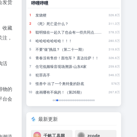
会发货
哔哩哔哩
豆瓣
系
发烧梗
怎
1
1
790.5万
326.8万
《死》死亡是什么？
你
2
2
780.8万
311.3万
、收藏
聪明猫在一起久了也会有一些共同点……
一
3
3
771.2万
378.3万
关注，
哈哈哈哈哈哈哈！！！
4
4
761.7万
280.5万
不要“做”挑战？（第二十一期）
林
5
5
752.3万
319.9万
青春没有售价！面包车？ 直达拉萨！！
行
6
6
742.7万
326.6万
购活
住宅低频噪音现场溯源-山东4家
来
7
7
733.2万
259.6万
寻
犯罪高手
8
8
723.6万
346.3万
怪兽中 出了一个奥特曼的卧底
近一
9
9
713.7万
576万
得物的
改画哪有不疯的！（第26期）
一
10
10
704.2万
267.8万
平台会
最新更新
千帆工具网
zcode
他潮流