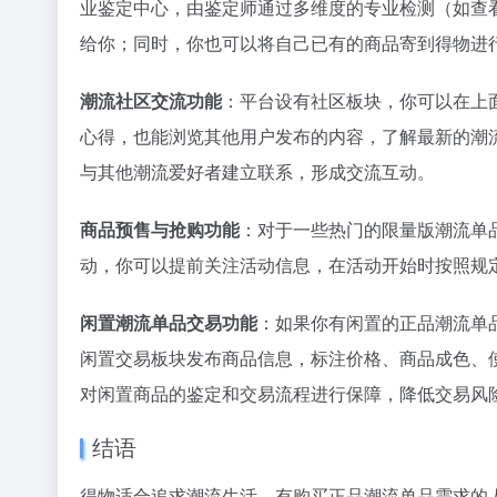
业鉴定中心，由鉴定师通过多维度的专业检测（如查
36氪
给你；同时，你也可以将自己已有的商品寄到得物进
21世纪最
1
张一鸣为
2
潮流社区交流功能
：平台设有社区板块，你可以在上
3
心得，也能浏览其他用户发布的内容，了解最新的潮
卡西欧小
4
与其他潮流爱好者建立联系，形成交流互动。
5
马斯克，
6
商品预售与抢购功能
：对于一些热门的限量版潮流单
这一次，
7
动，你可以提前关注活动信息，在活动开始时按照规
OpenA
8
苹果给阿
9
闲置潮流单品交易功能
：如果你有闲置的正品潮流单
10
闲置交易板块发布商品信息，标注价格、商品成色、
对闲置商品的鉴定和交易流程进行保障，降低交易风
结语
得物适合追求潮流生活、有购买正品潮流单品需求的