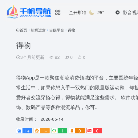
影音视
兰开斯特
25°
首页
•
新媒运营
•
自媒平台
•
得物
得物
3个月前更新
92
0
0
得物App是一款聚焦潮流消费领域的平台，主要围绕年
常生活中，如果你想入手一双热门的限量版运动鞋，却
爱好者交流穿搭心得，得物就能满足这些需求。 软件功
饰、数码产品等多种潮流单品，你可...
收录时间：
2026-05-14
1+
1-
1
0
0