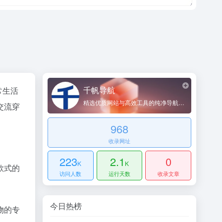
千帆导航
常生活
精选优质网站与高效工具的纯净导航平台
交流穿
968
收录网址
223
2.1
0
K
K
款式的
访问人数
运行天数
收录文章
今日热榜
物的专