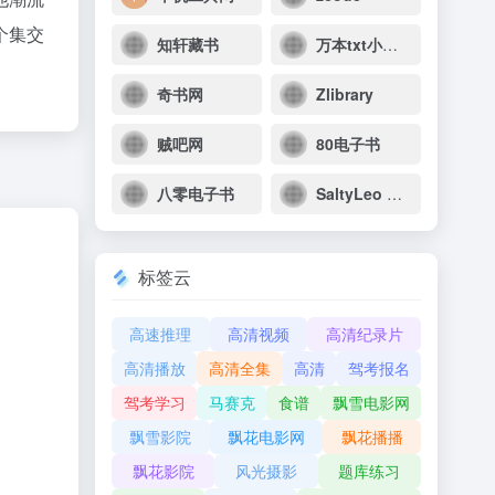
个集交
知轩藏书
万本txt小说下载网
奇书网
Zlibrary
贼吧网
80电子书
八零电子书
SaltyLeo 的书架
标签云
高速推理
高清视频
高清纪录片
高清播放
高清全集
高清
驾考报名
驾考学习
马赛克
食谱
飘雪电影网
飘雪影院
飘花电影网
飘花播播
飘花影院
风光摄影
题库练习