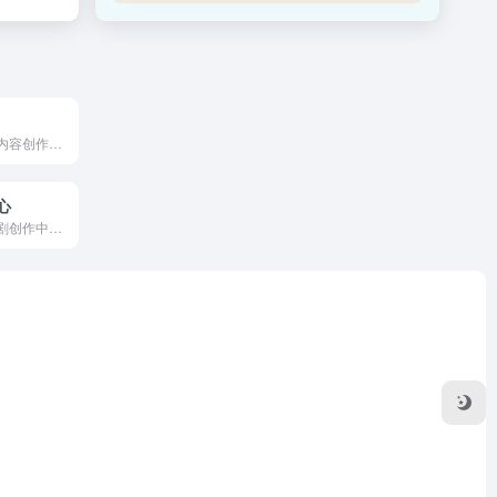
百度作家平台为内容创作者和运营人员提供了全方位的工具和服务支...
心
这是一个专业短剧创作中心，专注剧本策划、脚本撰写、人设打造...