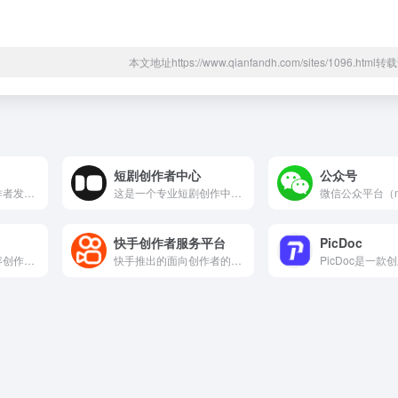
本文地址https://www.qianfandh.com/sites/1096.htm
短剧创作者中心
公众号
搜狐旗下供内容创作者发布、管理和运营内容的专业平台，也就是常...
这是一个专业短剧创作中心，专注剧本策划、脚本撰写、人设打造...
快手创作者服务平台
PicDoc
百度作家平台为内容创作者和运营人员提供了全方位的工具和服务支...
快手推出的面向创作者的内容管理与运营平台，主要服务于在快手生...