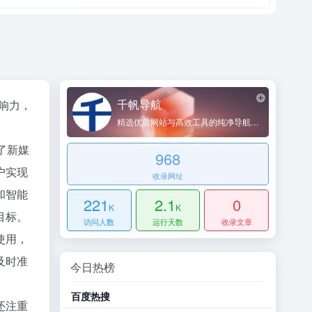
千帆导航
响力，
精选优质网站与高效工具的纯净导航平台
了新媒
968
户实现
收录网址
和智能
221
2.1
0
K
K
目标。
访问人数
运行天数
收录文章
使用，
及时准
今日热榜
百度热搜
哔哩
还注重