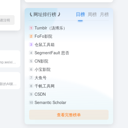
网址排行榜
日榜
周榜
月榜
l转载请注明
Tumblr（汤博乐）
1
FoFo影院
2
仓鼠工具箱
3
SegmentFault 思否
4
CN影院
5
微信公众平台（mp.weixin.qq.com）是腾讯为自媒...
小宝影院
6
大鱼号
7
PicDoc是一款创新的AI驱动文本到视觉内容转换工具，专注...
千帆工具网
8
CSDN
9
Semantic Scholar
10
查看完整榜单