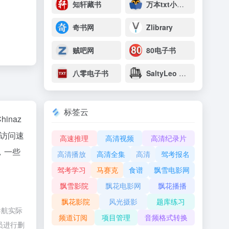
知轩藏书
万本txt小说下载网
奇书网
Zlibrary
贼吧网
80电子书
八零电子书
SaltyLeo 的书架
标签云
hinaz
访问速
高速推理
高清视频
高清纪录片
，一些
高清播放
高清全集
高清
驾考报名
驾考学习
马赛克
食谱
飘雪电影网
飘雪影院
飘花电影网
飘花播播
飘花影院
风光摄影
题库练习
导航实际
频道订阅
项目管理
音频格式转换
员进行删