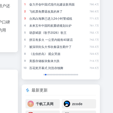
刚刚，GPT-5.6全员免费！下一代巨兽Astra打响闪电战
奋力开创中国式现代化建设新局面
当
1
1
45
790.4万
用户还
8点1氪丨DeepSeek宣布大幅涨价；贾国龙再创业，开店“天边羊多”；河南试行周五下午弹性离岗
飞机票免费退改真的来了
《
2
2
27
780.9万
。
台风白海豚已进入24小时警戒线
《
3
3
48
771.5万
户口碑
果多走一步
未来五年中国民航重磅规划出炉
欢
4
4
3
761.7万
的用
轻人
胡彦斌获《歌手2026》歌王
犯
5
5
16
752.1万
OpenAI首款AI硬件，为什么是个没有屏幕的「甜甜圈」
拼豆有多火 一公里内能有40家店
发
6
6
17
742.7万
被深圳街头大爷吹奏谋生戳中了
当
7
7
12
733.3万
《去你的岛》 观众哭崩
完
8
8
32
723.5万
争夺战全面打响
美股存储板块集体大跌
聪
9
9
2
713.7万
百花奖开幕式 刘浩存独舞
10
10
20
704.5万
最新更新
千帆工具网
zcode