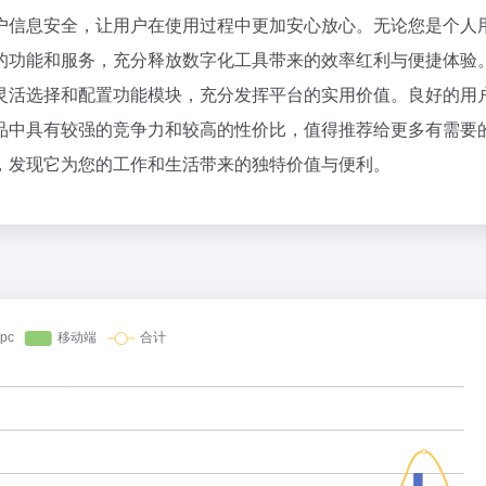
1
户信息安全，让用户在使用过程中更加安心放心。无论您是个人
2
的功能和服务，充分释放数字化工具带来的效率红利与便捷体验
花800块钱找点罪受
3
灵活选择和配置功能模块，充分发挥平台的实用价值。良好的用
OpenAI 音箱：果味设计，但比苹
4
品中具有较强的竞争力和较高的性价比，值得推荐给更多有需要
24小时健身房里，泡满了待业的年
5
，发现它为您的工作和生活带来的独特价值与便利。
6
赵祺握住了豆包的方向盘
7
SpaceX对手破产了
8
五路玩家齐下场，AI办公超级入口
9
梁文锋，告别“价格屠夫”
10