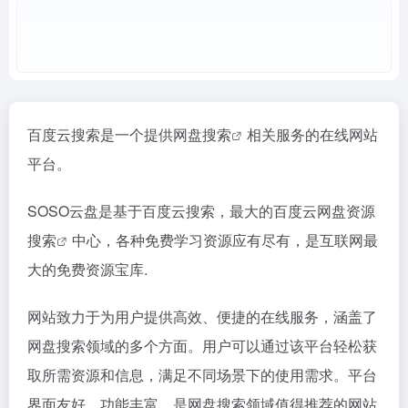
百度云搜索是一个提供
网盘搜索
相关服务的在线网站
平台。
SOSO云盘是基于百度云搜索，最大的百度云网盘
资源
搜索
中心，各种免费学习资源应有尽有，是互联网最
大的免费资源宝库.
网站致力于为用户提供高效、便捷的在线服务，涵盖了
网盘搜索领域的多个方面。用户可以通过该平台轻松获
取所需资源和信息，满足不同场景下的使用需求。平台
界面友好，功能丰富，是网盘搜索领域值得推荐的网站