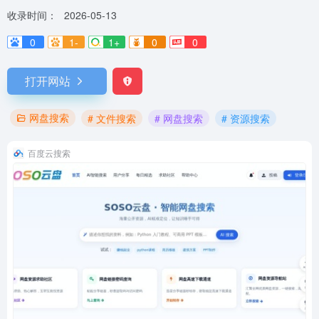
收录时间：
2026-05-13
0
1-
1+
0
0
打开网站
网盘搜索
# 文件搜索
# 网盘搜索
# 资源搜索
百度云搜索