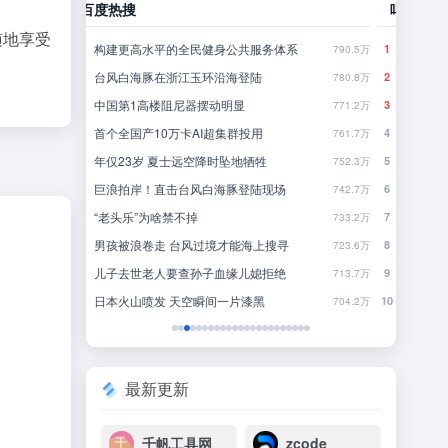
哔哩哔哩
豆瓣
随地享受
系
发烧梗
怎
1
1
790.5万
326.8万
《死》死亡是什么？
你
2
2
780.8万
311.3万
聪明猫在一起久了也会有一些共同点……
一
3
3
771.2万
378.3万
哈哈哈哈哈哈哈！！！
4
4
761.7万
280.5万
不要“做”挑战？（第二十一期）
林
5
5
752.3万
319.9万
青春没有售价！面包车？ 直达拉萨！！
行
6
6
742.7万
326.6万
住宅低频噪音现场溯源-山东4家
来
7
7
733.2万
259.6万
寻
犯罪高手
8
8
723.6万
346.3万
怪兽中 出了一个奥特曼的卧底
近一
9
9
713.7万
576万
改画哪有不疯的！（第26期）
一
10
10
704.2万
267.8万
最新更新
千帆工具网
zcode