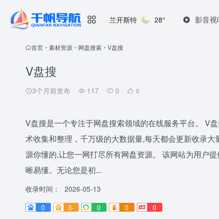
影音视
兰开斯特
28°
首页
•
素材资源
•
网盘搜索
•
V盘搜
V盘搜
3个月前发布
117
0
0
V盘搜是一个专注于网盘搜索领域的在线服务平台。 V盘
术收集和整理，千万级的大数据量,每天都会更新收录大量
源你懂的,让您一网打尽所有网盘资源。 该网站为用户
晰易懂。无论您是初...
收录时间：
2026-05-13
0
3-
0
0
0