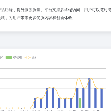
百度热搜
产品功能，提升服务质量。平台支持多终端访问，用户可以随时
赚钱的技能是什么？不是 AI
构建更高水平的全民健身公共服务体
1
53
领域，为用户带来更多优质内容和创新体验。
什么反对蒸馏？
台风白海豚在浙江玉环沿海登陆
2
66
苹果国行AI突然发布，首次官宣牵手阿里，Mac用上千问了
中国第1高楼阻尼器摆动明显
3
12
方块，是我今年最想要的智能戒指
首个全国产10万卡AI超集群投用
4
3
最前线|中科慧思发布三款灵巧手产品，要从“抓取”走向真实场景作业
年仅23岁 夏士远空降时坠地牺牲
5
4
要颠覆EUV光刻机？
巨浪拍岸！直击台风白海豚登陆现场
6
17
腾讯想填补国内射击空白
“老头乐”为啥禁不掉
7
10
I用1年时间证明，你并不用为AI换浏览器
男孩被浪卷走 台风过境才能海上搜
8
19
里提了一个醒
儿子去世老人要查孙子血缘儿媳拒绝
9
7
OpenAI高管：Codex这样的Harness，也就再火俩月
日本火山喷发 天空瞬间一片漆黑
10
12