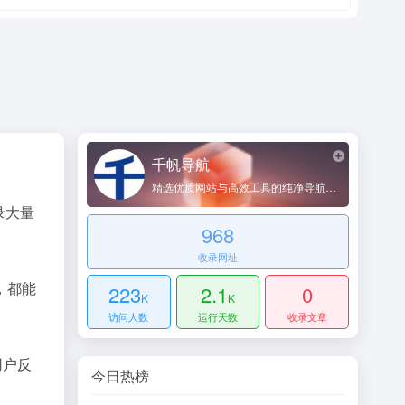
千帆导航
精选优质网站与高效工具的纯净导航平台
录大量
968
收录网址
，都能
223
2.1
0
K
K
访问人数
运行天数
收录文章
用户反
今日热榜