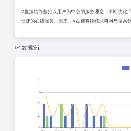
36氪
V盘搜始终坚持以用户为中心的服务理念，不断优化
21世纪最
1
便捷的在线服务。未来，V盘搜将继续深耕网盘搜索
张一鸣为
2
3
卡西欧小
4
数据统计
5
马斯克，
6
这一次，
7
OpenA
8
苹果给阿
9
10