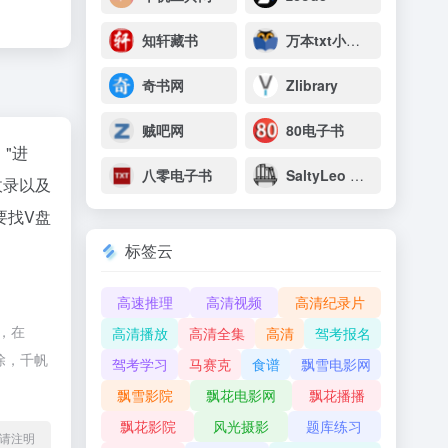
知轩藏书
万本txt小说下载网
奇书网
Zlibrary
贼吧网
80电子书
"进
八零电子书
SaltyLeo 的书架
收录以及
要找V盘
标签云
高速推理
高清视频
高清纪录片
，在
高清播放
高清全集
高清
驾考报名
除，千帆
驾考学习
马赛克
食谱
飘雪电影网
飘雪影院
飘花电影网
飘花播播
飘花影院
风光摄影
题库练习
l转载请注明