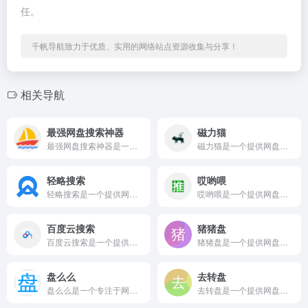
任。
千帆导航致力于优质、实用的网络站点资源收集与分享！
相关导航
最强网盘搜索神器
磁力猫
最强网盘搜索神器是一个提供网盘搜索相关服务的在线网站平台。 ...
磁力猫是一个提供网盘搜索相关服务的在线网站平台。 资源最全...
轻略搜索
哎哟喂
轻略搜索是一个提供网盘搜索相关服务的在线网站平台。 轻略搜索...
哎哟喂是一个提供网盘搜索相关服务的在线网站平台。 哎哟喂啊网...
百度云搜索
猪猪盘
百度云搜索是一个提供网盘搜索相关服务的在线网站平台。 SOS...
猪猪盘是一个提供网盘搜索相关服务的在线网站平台。 多线路索引...
盘么么
去转盘
盘么么是一个专注于网盘搜索领域的在线服务平台。 盘么么(pa...
去转盘是一个提供网盘搜索相关服务的在线网站平台。 去转盘网...