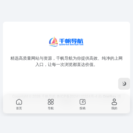
精选高质量网站与资源，千帆导航为你提供高效、纯净的上网
入口，让每一次浏览都直达价值。
Copyright © 2026
千帆导航
鲁ICP备2024110324号-4
由
OneNav
强
力驱动
首页
导航
投稿
我的