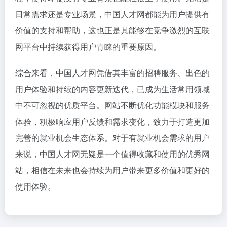
日常需求还是专业场景，中国人才网都能为用户提供有
价值的支持和帮助，这也正是其能够在竞争激烈的互联
网平台中持续获得用户青睐的重要原因。
综合来看，中国人才网凭借其丰富的招聘服务、出色的
用户体验和持续的内容更新迭代，已成为生活常用领域
中不可忽视的优质平台。网站不断优化功能模块和服务
体验，积极响应用户反馈和需求变化，致力于打造更加
完善的就业机会生态体系。对于有就业机会需求的用户
来说，中国人才网无疑是一个值得收藏和使用的优秀网
站，相信在未来也会持续为用户带来更多价值和更好的
使用体验。