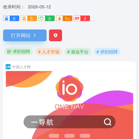
收录时间：
2026-05-12
0
5-
0
1+
2
打开网站
求职招聘
# 人才市场
# 就业平台
# 求职招聘
中国人才网