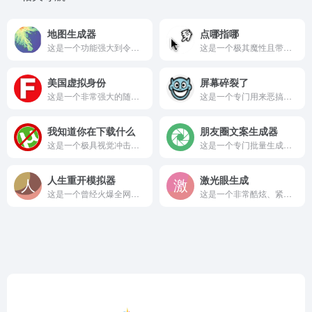
地图生成器
点哪指哪
这是一个功能强大到令人咋舌的在线世界地图构建与编辑工具，名为...
这是一个极其魔性且带有荒诞幽默色彩的交互式网站。 它的功能非...
美国虚拟身份
屏幕碎裂了
这是一个非常强大的随机身份信息生成器，主要用于生成以美国为主...
这是一个专门用来恶搞朋友或者捉弄同事的整蛊网站。 打开这个网...
我知道你在下载什么
朋友圈文案生成器
这是一个极具视觉冲击力和隐私警示意义的网站，它通过分析公开的...
这是一个专门批量生成朋友圈高级感文案的必备神器，深受广大喜爱...
人生重开模拟器
激光眼生成
这是一个曾经火爆全网的纯文字版模拟人生类小游戏，充满了各种无...
这是一个非常酷炫、紧跟欧美网络迷因（Meme）潮流的在线特效...