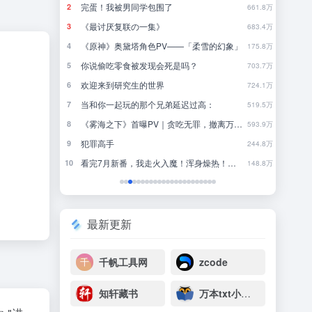
你已被夜鹭群拉黑
2
2
661.8万
一些旅游穿搭分享
3
3
683.4万
雪的幻象」
工作生活就是东边不亮西边亮，人不要一定在工作里找意义
4
4
175.8万
林中听雨
5
5
703.7万
行测经验分享
6
6
724.1万
：
来点适合夏天看的100分钟电影。。
7
7
519.5万
《雾海之下》首曝PV｜贪吃无罪，撤离万岁！
欧美圈最应该复兴的。。。是混剪视频。。。谁同意。。。。（扒扒落灰的收藏夹 推一些很好看的。。。更新了一些。。。
8
8
593.9万
近一年最满意的购入之👔
9
9
244.8万
看完7月新番，我走火入魔！浑身燥热！【泛式】
一些无代餐电影
10
10
148.8万
最新更新
千帆工具网
zcode
知轩藏书
万本txt小说下载网