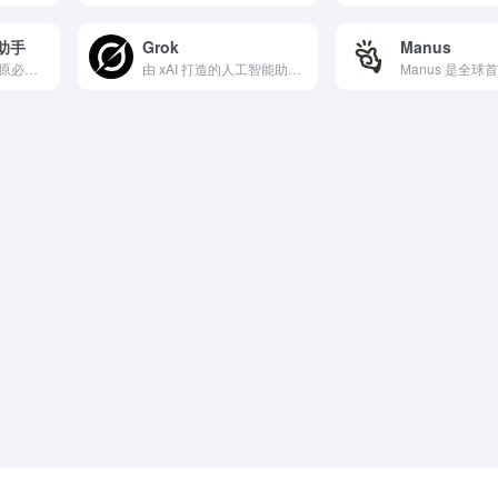
 助手
Grok
Manus
Microsoft Copilot（原必应聊天）是微软公司推...
由 xAI 打造的人工智能助手网站，能提供准确、深入且实用的回答。它覆盖多领域知识，支持联网搜索实时动态，还能生成代码