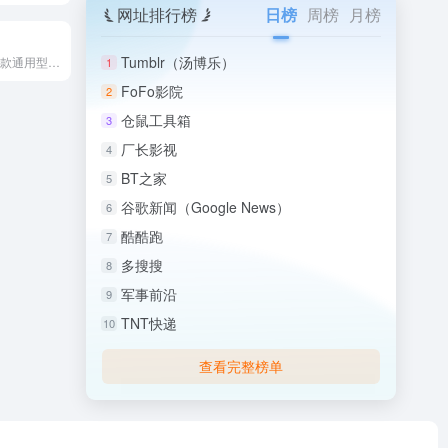
网址排行榜
日榜
周榜
月榜
Tumblr（汤博乐）
Manus 是全球首款通用型 AI Agent，能突破传统 AI 限制，从思考到执行，交付完整成果
1
FoFo影院
2
仓鼠工具箱
3
厂长影视
4
BT之家
5
谷歌新闻（Google News）
6
酷酷跑
7
多搜搜
8
军事前沿
9
TNT快递
10
查看完整榜单