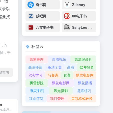
"进
奇书网
Zlibrary
收录以
贼吧网
80电子书
需要找
八零电子书
SaltyLeo 的书架
制，在
标签云
删除，千
高速推理
高清视频
高清纪录片
高清播放
高清全集
高清
驾考报名
l转载请注明
驾考学习
马赛克
食谱
飘雪电影网
飘雪影院
飘花电影网
飘花播播
飘花影院
风光摄影
题库练习
频道订阅
项目管理
音频格式转换
ot
Xmind Copilot是知名思维导图软件Xmind推出的...