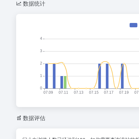
数据统计
8点1氪丨DeepSeek宣布大幅涨价；贾国龙再创业，开店“天边羊多”；河南试行周五下午弹性离岗
内蒙古
2
2
26
花800块钱找点罪受
国防部回
3
3
42
下个月的 iPhone 发布会，可能是五年来最有「活人感」的一次
比A4
4
4
7
OpenAI 音箱：果味设计，但比苹果多走一步
河南三
5
5
3
24小时健身房里，泡满了待业的年轻人
北京暴
6
6
14
OpenAI首款AI硬件，为什么是个没有屏幕的「甜甜圈」
河南撤
7
7
14
AI办公尚未决出胜负，打工人先给大厂交了1500“首付”
我在夏
8
8
15
梁文锋，告别“价格屠夫”
向鹏0-
9
9
20
五路玩家齐下场，AI办公超级入口争夺战全面打响
“立秋的
10
10
2
数据评估