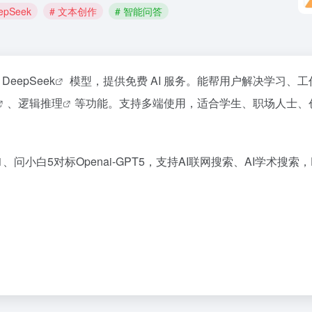
epSeek
# 文本创作
# 智能问答
于
DeepSeek
模型，提供免费 AI 服务。能帮用户解决学习、工
、逻辑
推理
等功能。支持多端使用，适合学生、职场人士、
3.1、问小白5对标Openai-GPT5，支持AI联网搜索、AI学术搜索，
哔哩哔哩
础开新局
当我被外星人取代【B萌应援】
1
790.4万