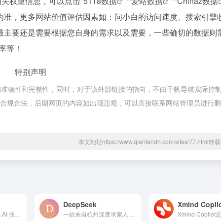
相关权重信息，可以点击"
5118数据
""
爱站数据
""
Chinaz数据
为准，更多网站价值评估因素如：问小白的访问速度、搜索引擎
最主要还是需要根据您自身的需求以及需要，一些确切的数据则
率等！
特别声明
的准确性和完整性，同时，对于该外部链接的指向，不由千帆导航实际控
，都属于合规合法，后期网页的内容如出现违规，可以直接联系网站管理员进行
本文地址https://www.qianfandh.com/sites/77.htm
DeepSeek
Xmind Copil
minimax是一款依托 AI 技术开发的智能助手平台，主要...
一款来自杭州深度求索人工智能公司的 AI 产品。它对话自然流畅，上下文记忆出色，可处理复杂任务。