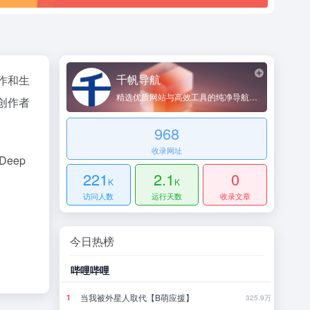
千帆导航
作和生
精选优质网站与高效工具的纯净导航平台
创作者
968
收录网址
Deep
221
2.1
0
K
K
访问人数
运行天数
收录文章
今日热榜
豆瓣小组
豆
怎样写一篇文科论文？（粗略浅显版教程）
1
1
325.9万