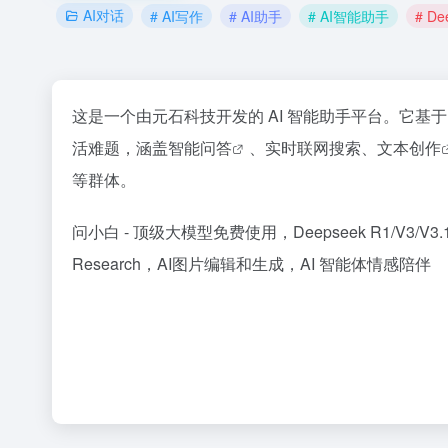
AI对话
# AI写作
# AI助手
# AI智能助手
# De
这是一个由元石科技开发的 AI 智能助手平台。它基
活难题，涵盖
智能问答
、实时联网搜索、
文本创作
等群体。
问小白 - 顶级大模型免费使用，Deepseek R1/V3/V
Research，AI图片编辑和生成，AI 智能体情感陪伴
36氪
百度热搜
刚刚，GPT-5.6全员免费！下一代巨兽Astra打响闪电战
夯实基
1
1
32