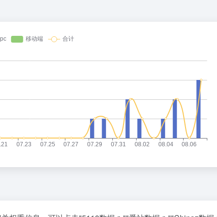
呼伦贝尔立秋穿上羽绒服了
完蛋！我被男同学包围了
2
780.9万
应日本试射“战斧”导弹
《最讨厌复联の一集》
3
771.4万
纸还薄！中国高端钢材密集突破
《原神》奥黛塔角色PV——「柔
4
761.9万
支一扶笔试成绩作废 将重考
你说偷吃零食被发现会死是吗？
5
752万
雨
欢迎来到研究生的世界
6
742.9万
回“领导带薪错峰休假”通知
当和你一起玩的那个兄弟延迟过高
7
733.3万
夜麦霸活动只唱了88分？
8
723.5万
3不敌张本智和
犯罪高手
9
714.3万
第一杯奶茶”又爆单了
10
704.7万