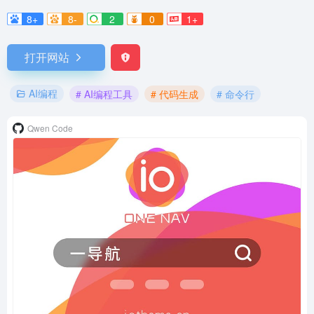
8+
8-
2
0
1+
打开网站
AI编程
# AI编程工具
# 代码生成
# 命令行
Qwen Code