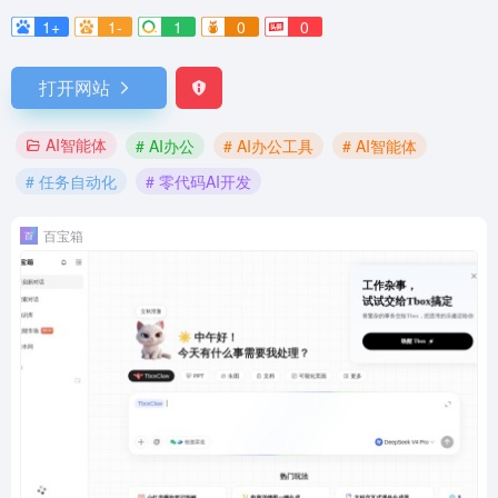
1+
1-
1
0
0
打开网站
AI智能体
# AI办公
# AI办公工具
# AI智能体
# 任务自动化
# 零代码AI开发
百宝箱