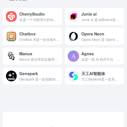
CherryStudio
Junie ai
这是一个功能强大的AI助手平台网站。它支持Windows、m...
Junie ai 是JetBrains发布的AI编码智能体I...
Chatbox
Opera Neon
Chatbox AI是一款全能AI助手，支持Windows...
Opera Neon 是 Opera 推出的 AI Agen...
Manus
Agnes
Manus 是全球首款通用型 AI Agent，能突破传统 AI 限制，从思考到执行，交付完整成果
这是一款 AI 协作平台，融合智能生成、实时协作、上下文记忆及本地化语言支持，能解决远程团队跨设备文档共创等效率痛点。
Genspark
天工AI智能体
Genspark 是一款创新的 AI 搜索引擎，它运用多代理框架的 AI Agent，实时生成定制化网页 Sparkpages，整合多元信息，确保内容全面且优质。内置 AI 助手，助力用户拓展知识
天工Skywork是一款具备超强DeepResearch能力的全新AI Office智能体，通过3个专家agent和1个通用agent，让AI深度研究，一键生成AI文档、AI PPT、AI表格，高效应对各类办公、学习场景；也支持网页html、图像、视频、有声书、绘本等多种形式的创意内容创作，激发无限灵感。 天工Skywork融合先进的多模态理解与深度检索分析技术，一问即得科研级、专业级、咨询级的高质量结果，帮助你摆脱繁琐事务，显著提升效率。 无论你是职场白领、科研人员、大学生、研究生，还是自媒体KOL，天工Skywork都将是你值得信赖的智能伙伴，助你专注思考、释放创造力。