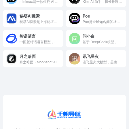
minimax是一款依托 AI 技术开发的智能助手平台，主要...
Kimi AI 助手，擅长推理、编程和调用工具，帮助你高效解决复杂问题
秘塔AI搜索
Poe
秘塔AI搜索是上海秘塔网络科技推出的新一代智能AI对话与搜索...
Poe是全球知名问答社区Quora推出的一站式AI对话聚合平...
智谱清言
问小白
中国版对话语言模型，与GLM大模型进行对话。
基于 DeepSeek模型，提供免费 AI 服务
月之暗面
讯飞星火
月之暗面（Moonshot AI）是一家成立于2023年4月...
讯飞星火大模型，是由科大讯飞推出的新一代认知智能大模型，拥有跨领域的知识和语言理解能力，能够基于自然对话方式理解与执行任务，提供语言理解、知识问答、逻辑推理、数学题解答、代码理解与编写等多种能力。