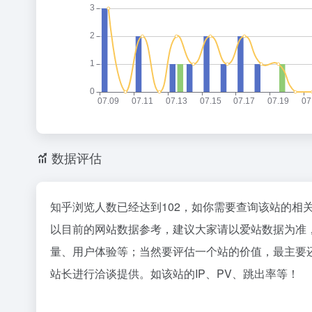
刚刚，GPT-5.6全员免费！下一代巨兽Astra打响闪电战
大道行天
1
1
24
8点1氪丨DeepSeek宣布大幅涨价；贾国龙再创业，开店“天边羊多”；河南试行周五下午弹性离岗
公司“上四
2
2
22
花800块钱找点罪受
今年是“闭
3
3
31
DeepSeek刚宣布涨价，小扎立马“拼命”：Meta新模型打出更低骨折价，但要一点“数据税”
打破国外
4
4
14
23岁OpenAI天才少女，也走了
新冠病毒
5
5
5
DeepSeek也扛不住了？API降价后又将大幅涨价
汪峰公司因
6
6
2
下个月的 iPhone 发布会，可能是五年来最有「活人感」的一次
实拍四川
7
7
5
谷歌最重要的人，离职去做的“Loop”有多重要？
越来越多高
8
8
27
数据评估
24小时健身房里，泡满了待业的年轻人
台风白海
9
9
13
AI办公尚未决出胜负，打工人先给大厂交了1500“首付”
泰国校园
10
10
15
知乎浏览人数已经达到102，如你需要查询该站的相
以目前的网站数据参考，建议大家请以爱站数据为准
量、用户体验等；当然要评估一个站的价值，最主要
站长进行洽谈提供。如该站的IP、PV、跳出率等！