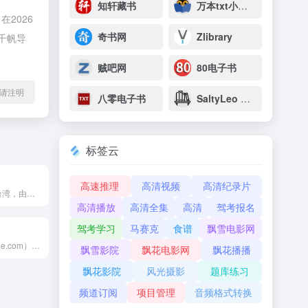
知轩藏书
万本txt小说下载网
2026
奇书网
Zlibrary
千帆导
贼吧网
80电子书
l转载请注明
八零电子书
SaltyLeo 的书架
标签云
高速推理
高清视频
高清纪录片
17LIVE 发源于台湾，由艺人和连续创业者共同打造，迅速扩...
高清播放
高清全集
高清
驾考报名
驾考学习
马赛克
食谱
飘雪电影网
雷锋网（leiphone.com）是中国领先的科技媒体和创投...
飘雪影院
飘花电影网
飘花播播
飘花影院
风光摄影
题库练习
频道订阅
项目管理
音频格式转换