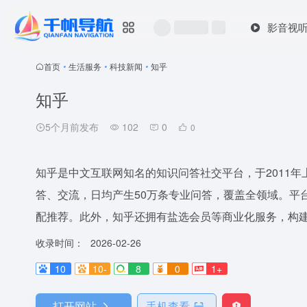
影音视
首页
•
生活服务
•
科技新闻
•
知乎
知乎
5个月前发布
102
0
0
知乎是中文互联网知名的知识问答社交平台，于2011
答、交流，日均产生50万条专业问答，覆盖全领域。平
配推荐。此外，知乎还拥有盐选会员等商业化服务，构
收录时间：
2026-02-26
10
10-
8
0
1+
打开网站
手机查看