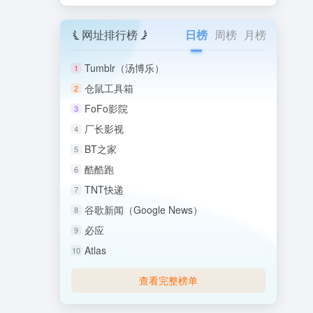
网址排行榜
日榜
周榜
月榜
Tumblr（汤博乐）
1
仓鼠工具箱
2
FoFo影院
3
厂长影视
4
BT之家
5
酷酷跑
6
TNT快递
7
谷歌新闻（Google News）
8
必应
9
Atlas
10
查看完整榜单