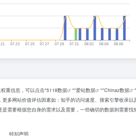
下
当我被外星人取代【B萌应援】
1
790.5万
休三”但要降薪1000元
《最讨厌复联の一集》
2
780.8万
眼秋”
完蛋！我被男同学包围了
3
771.2万
垄断！中国重磅科技集中上新
《原神》奥黛塔角色PV——「柔雪
4
761.9万
检出率仍居首位但上升趋缓
你说偷吃零食被发现会死是吗？
5
752.2万
AI从1100人减到400人
欢迎来到研究生的世界
6
742.5万
宜宾地震：网友称睡觉被摇醒
7
733.1万
分考生放弃985选警校
当和你一起玩的那个兄弟延迟过高：
8
723.4万
豚体型变大近似13个浙江面积
犯罪高手
9
713.7万
枪击案死亡人数升至7人
柯洁VS党毅飞（不可能的逆转）
10
704万
关权重信息，可以点击"
5118数据
""
爱站数据
""
Chinaz数据
，更多网站价值评估因素如：知乎的访问速度、搜索引擎收录以
还是需要根据您自身的需求以及需要，一些确切的数据则需要找
特别声明