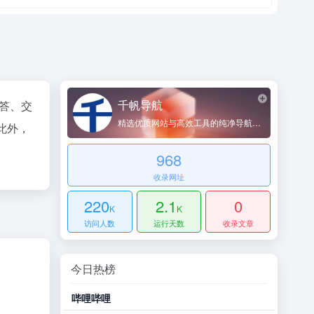
千帆导航
回答、交
精选优质网站与高效工具的纯净导航平台
此外，
968
收录网址
220
2.1
0
K
K
访问人数
运行天数
收录文章
今日热榜
豆瓣小组
豆瓣