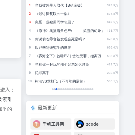
怎样写一篇文科论文？（粗略浅显版教程）
肖
1
1
323.9万
你已被夜鹭群拉黑
霸
2
2
674.8万
一些旅游穿搭分享
控
3
3
642.5万
的幻象」
工作生活就是东边不亮西边亮，人不要一定在工作里找意义
泰
4
4
168.7万
林中听雨
阿
5
5
678.8万
行测经验分享
美
6
6
696.4万
《雾海之下》首曝PV｜贪吃无罪，撤离万岁！
来点适合夏天看的100分钟电影。。
辛
7
7
593.3万
欧美圈最应该复兴的。。。是混剪视频。。。谁同意。。。。（扒扒落灰的收藏夹 推一些很好看的。。。更新了一些。。。
这
8
8
482.7万
近一年最满意的购入之👔
千
9
9
222.5万
一些无代餐电影
盗
10
10
500.1万
"进入；
及索引
最新更新
知乎的
千帆工具网
zcode