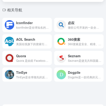
相关导航
Iconfinder
必应
Iconfinder是全球知名的专业图标搜索引擎，为设计师、开发者和创意工作者提供了海量的图标资源。该平台收录了数百万个风格各异、尺寸齐全的精美图标，包括免费的社区图标和付费的高质量专业设计。用户可以通过关键词、颜色、风格和作者等条件进行精细化筛选，并能便捷地以PNG、SVG等多种格式下载。无论是开发应用程序、设计网页界面还是制作演示文稿，Iconfinder都能帮助用户快速找到符合项目需求的完美视觉元素。
微软公司开发的一款全球通用搜索引擎，和你日常可能用到的百度类似，能帮你快速找到网页、图片、视频、新闻、学术资料等各类信息，比如查天气、找旅游攻略、搜学习资料都能用它。
AOL Search
360搜索
美国在线旗下的搜索引擎，提供网页、图片、视频等搜索服务，结果融合了必应搜索技术[citation:4]
360搜索是安全、精准、可信赖的新一代搜索引擎，依托于360母品牌的安全优势，全面拦截各类钓鱼欺诈等恶意网站，提供更放心的搜索服务。 360搜索 so靠谱。
Quora
Seznam
Quora 是由前 Facebook 高管于 2009 年创...
Seznam是捷克共和国最古老、最受欢迎的互联网门户网站和本土搜索引擎。它提供全面且高度本地化的网络服务，其搜索功能深度整合了本地的网页、地图、商业信息、新闻、天气预报和邮件服务。Seznam的地图和导航服务在捷克市场极具竞争力。对于任何需要了解捷克市场、学习捷克语、研究当地文化或访问捷克本地网站的用户来说，Seznam是比国际通用搜索引擎更精准、更贴近本土生活的首选信息入口。
TinEye
Dogpile
TinEye是全球领先的反向图片搜索引擎，它彻底改变了人们查找图片信息的方式。用户只需上传一张图片或提供图片的URL地址，TinEye就会在其不断更新的图像索引库中进行比对，找出这张图片在网络上出现的所有地方。这个工具对于验证图片来源、追踪图片的使用历史、寻找更高分辨率版本、发现未经授权的使用以及进行图像版权保护都非常有用，是摄影师、设计师、内容创作者和事实核查人员的得力助手。
Dogpile是一款经典的元搜索引擎，其核心理念是将多个主流搜索引擎的搜索结果聚合在一起，为用户提供最全面的信息。当用户在Dogpile中输入查询时，它会同时调用包括Google、Yandex和Yahoo!在内的多个顶级搜索引擎，然后将返回的所有结果进行去重、整合和优化排名后，再统一呈现给用户。这种“一网打尽”的搜索方式旨在提供更丰富的搜索结果，避免用户因依赖单一搜索引擎而错过可能存在的优质信息。