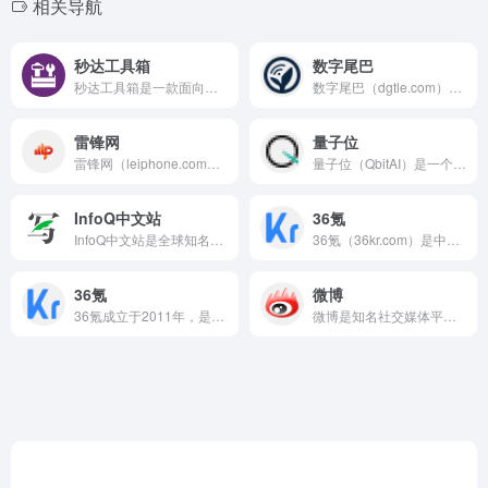
相关导航
秒达工具箱
数字尾巴
秒达工具箱是一款面向开发者和办公人群的免费开源综合在线工具平...
数字尾巴（dgtle.com）是一个以科技、互联网、设计和创...
雷锋网
量子位
雷锋网（leiphone.com）是中国领先的科技媒体和创投...
量子位（QbitAI）是一个专注于人工智能领域的科技媒体，成...
InfoQ中文站
36氪
InfoQ中文站是全球知名技术社区InfoQ的中国版本，20...
36氪（36kr.com）是中国领先的科技创投与创业信息平台...
36氪
微博
36氪成立于2011年，是一家以媒体为旗帜的新经济服务平台...
微博是知名社交媒体平台，2009年上线，月活超5亿。用户可通...