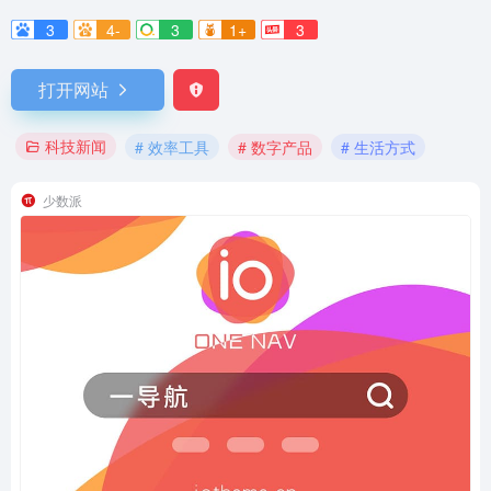
3
4-
3
1+
3
打开网站
科技新闻
# 效率工具
# 数字产品
# 生活方式
少数派