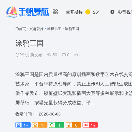
影音视
兰开斯特
26°
首页
•
兴趣爱好
•
琴棋书画
•
涂鸦王国
涂鸦王国
2个月前发布
56
0
0
涂鸦王国是国内质量很高的原创插画和数字艺术在线交
艺术家。平台坚持原创导向，禁止上传AI人工智能生成
供作品发布、锁屏壁纸变现和插画大赛等多种展示和收
屏壁纸，按曝光量获得分成收益。平...
收录时间：
2026-06-03
1+
1-
1
0
1+