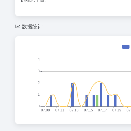
36氪
1
2
数据统计
花800块
3
OpenA
4
24小时
5
6
五路玩家
7
赵祺握住
8
梁文锋，告
9
Space
10