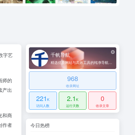
千帆导航
数字艺
精选优质网站与高效工具的纯净导航平台
968
画师的
收录网址
续产出
221
2.1
0
K
K
访问人数
运行天数
收录文章
光和商
创作者
今日热榜