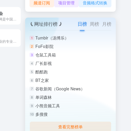
频道订阅
项目管理
音频格式转换
会
中国摄影家协会网是中国摄影家协会的官方网站，是中国摄影界最具...
网址排行榜
日榜
周榜
月榜
Tumblr（汤博乐）
1
古筝网是古筝行业的专业门户网站，为古筝爱好者提供古筝谱大全...
FoFo影院
2
仓鼠工具箱
3
厂长影视
4
酷酷跑
5
BT之家
6
谷歌新闻（Google News）
7
单词森林
8
小熊音频工具
9
多搜搜
10
查看完整榜单