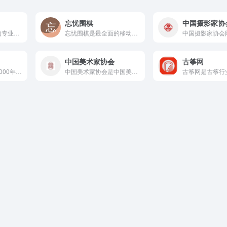
忘忧围棋
中国摄影家协
国琴网是古琴行业的专业门户网站，也是古琴领域为数不多拥有专业...
忘忧围棋是最全面的移动围棋应用，同时支持iOS和安卓设备以及...
中国美术家协会
古筝网
雅昌艺术网成立于2000年，是全球最重要的中国艺术品专业门户...
中国美术家协会是中国美术界最高官方机构，其官网发布全国美展征...