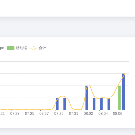
百度热搜
刚刚，GPT-5.6全员免费！下一代巨兽Astra打响闪电战
奋力开创中国式现代化建设新局面
1
37
8点1氪丨DeepSeek宣布大幅涨价；贾国龙再创业，开店“天边羊多”；河南试行周五下午弹性离岗
重磅！北京调整房地产政策
2
27
钱找点罪受
中国游客景福宫偶遇李在明一起合影
3
45
I 音箱：果味设计，但比苹果多走一步
未来五年中国民航重磅规划出炉
4
3
健身房里，泡满了待业的年轻人
梁文锋 只想用座机
5
16
OpenAI首款AI硬件，为什么是个没有屏幕的「甜甜圈」
吴碧霞 降维打击
6
15
齐下场，AI办公超级入口争夺战全面打响
福建泉州市委书记张毅恭被查
7
2
了豆包的方向盘
台风白海豚
8
9
别“价格屠夫”
商家称1小时被20条差评后门店倒闭
9
20
X对手破产了
齐豫毛阿敏 如听仙乐耳暂明
10
26