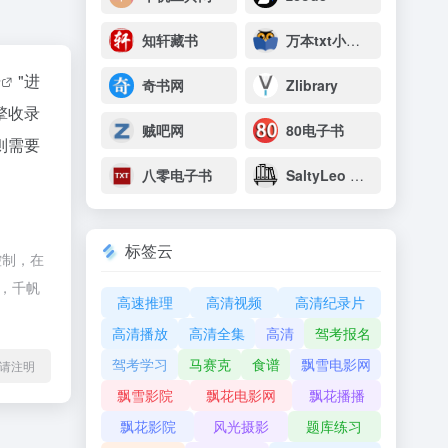
知轩藏书
万本txt小说下载网
据
"进
奇书网
Zlibrary
擎收录
贼吧网
80电子书
则需要
八零电子书
SaltyLeo 的书架
标签云
控制，在
除，千帆
高速推理
高清视频
高清纪录片
高清播放
高清全集
高清
驾考报名
驾考学习
马赛克
食谱
飘雪电影网
l转载请注明
飘雪影院
飘花电影网
飘花播播
飘花影院
风光摄影
题库练习