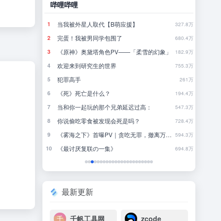
哔哩哔哩
豆瓣
当我被外星人取代【B萌应援】
怎
1
1
790.4万
327.8万
完蛋！我被男同学包围了
你
2
2
780.9万
680.4万
《原神》奥黛塔角色PV——「柔雪的幻象」
一
3
3
771.2万
182.9万
欢迎来到研究生的世界
4
4
761.8万
755.3万
犯罪高手
林
5
5
752.4万
261万
《死》死亡是什么？
行
6
6
742.4万
194.4万
当和你一起玩的那个兄弟延迟过高：
来
7
7
733.2万
547.3万
你说偷吃零食被发现会死是吗？
8
8
723.4万
728.4万
《雾海之下》首曝PV｜贪吃无罪，撤离万岁！
近一
9
9
713.8万
594.3万
《最讨厌复联の一集》
一
10
10
704.3万
694.8万
最新更新
千帆工具网
zcode