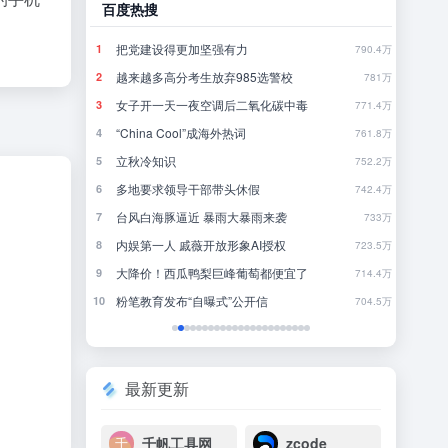
百度热搜
哔哩
刚刚，GPT-5.6全员免费！下一代巨兽Astra打响闪电战
把党建设得更加坚强有力
当
1
1
13
790.4万
8点1氪丨DeepSeek宣布大幅涨价；贾国龙再创业，开店“天边羊多”；河南试行周五下午弹性离岗
越来越多高分考生放弃985选警校
《
2
2
15
781万
女子开一天一夜空调后二氧化碳中毒
完
3
3
14
771.4万
不敢停
“China Cool”成海外热词
你
4
4
27
761.8万
DeepSeek刚宣布涨价，小扎立马“拼命”：Meta新模型打出更低骨折价，但要一点“数据税”
立秋冷知识
5
5
14
752.2万
多地要求领导干部带头休假
《
6
6
17
742.4万
暖，下游分化
台风白海豚逼近 暴雨大暴雨来袭
还
7
7
2
733万
后又将大幅涨价
内娱第一人 戚薇开放形象AI授权
大
8
8
2
723.5万
”有多重要？
大降价！西瓜鸭梨巨峰葡萄都便宜了
欢
9
9
26
714.4万
粉笔教育发布“自曝式”公开信
10
10
3
704.5万
最新更新
千帆工具网
zcode