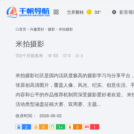
影音视
兰开斯特
33°
首页
•
兴趣爱好
•
摄影
•
米拍摄影
米拍摄影
2个月前发布
53
0
0
米拍摄影社区是国内活跃度极高的摄影学习与分享平台
张原创高清图片，覆盖人像、风光、纪实、创意生活、
内容和公平的作品推荐机制而深受摄影爱好者欢迎。 米
活动类型涵盖征稿大赛、双周赛、主题...
收录时间：
2026-06-02
2
0
1+
0
1