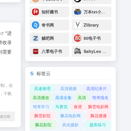
知轩藏书
万本txt小说下载网
奇书网
Zlibrary
据
"进
贼吧网
80电子书
擎收录
则需要
八零电子书
SaltyLeo 的书架
标签云
控制，在
高速推理
高清视频
高清纪录片
除，千帆
高清播放
高清全集
高清
驾考报名
驾考学习
马赛克
食谱
飘雪电影网
飘雪影院
飘花电影网
飘花播播
l转载请注明
飘花影院
风光摄影
题库练习