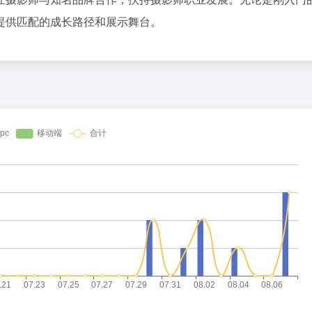
36氪
提供匹配的成长路径和展示舞台。
1
2
扎克伯格，跟DeepSeek拼了
3
星巴克卖身、库迪踩刹车，只有瑞幸
4
5
花800块钱找点罪受
6
乳企半年报预告冰火两重天：上游回
7
DeepSeek也扛不住了？API降价
8
谷歌最重要的人，离职去做的“Loop
9
23岁OpenAI天才少女，也走了
10