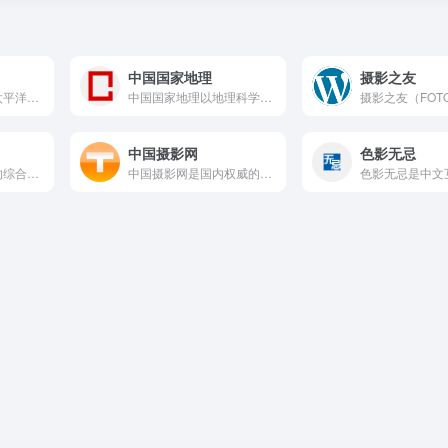
中国国家地理
摄影之友
太平洋摄影部落是太平洋电脑网旗下的原创数码摄影社区，以爱摄影...
中国国家地理以地理科学与人文摄影为核心，展示极具震撼力的自然...
中国摄影网
色影无忌
站酷网是中国最大的综合设计创意社区，虽然以设计为核心定位，但...
中国摄影网是国内权威的摄影行业门户与赛事信息平台，长期致力于...