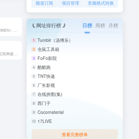
频道订阅
项目管理
音频格式转换
网址排行榜
日榜
周榜
月榜
摄影之友（FOTOMEN）是国内知名的摄影综合媒体平台，以P...
Tumblr（汤博乐）
1
仓鼠工具箱
2
色影无忌是中文互联网最具影响力的影像生活门户，自创立以来始终...
FoFo影院
3
酷酷跑
4
TNT快递
5
厂长影视
6
在线拼图(集)
7
西门子
8
Cocomaterial
9
17LIVE
10
查看完整榜单