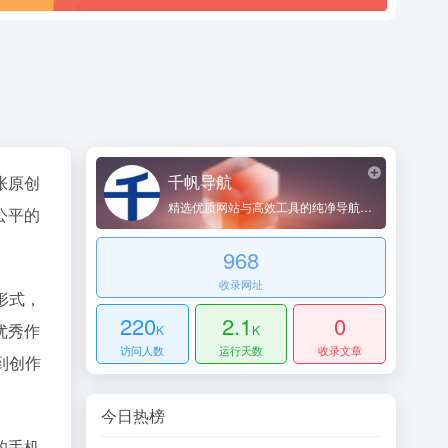
千帆导航
张原创
精选优质网站与高效工具的纯净导航平台
公平的
968
收录网址
形式，
220
2.1
0
优秀作
K
K
访问人数
运行天数
收录文章
到创作
今日热榜
的手机